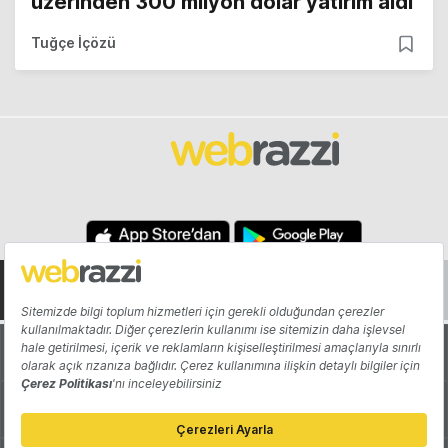
üzerinden 300 milyon dolar yatırım aldı
Tuğçe İçözü
Hakkında
Yazarlar
Katkıda Bulun
Reklam