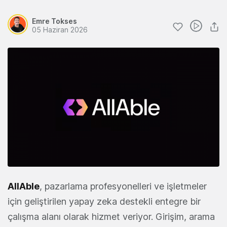
Emre Tokses
05 Haziran 2026
AllAble
, pazarlama profesyonelleri ve işletmeler
için geliştirilen yapay zeka destekli entegre bir
çalışma alanı olarak hizmet veriyor. Girişim, arama