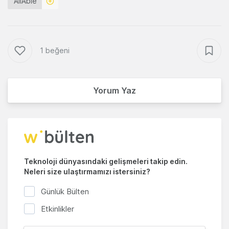
AllAble
1 beğeni
Yorum Yaz
Teknoloji dünyasındaki gelişmeleri takip edin.
Neleri size ulaştırmamızı istersiniz?
Günlük Bülten
Etkinlikler