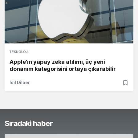
TEKNOLOJI
Apple'ın yapay zeka atılımı, üç yeni
donanım kategorisini ortaya çıkarabilir
İdil Dilber
Sıradaki haber