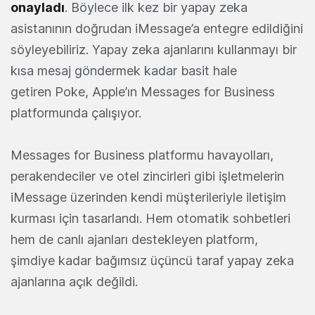
onayladı
. Böylece ilk kez bir yapay zeka
asistanının doğrudan iMessage’a entegre edildiğini
söyleyebiliriz. Yapay zeka ajanlarını kullanmayı bir
kısa mesaj göndermek kadar basit hale
getiren Poke, Apple’ın Messages for Business
platformunda çalışıyor.
Messages for Business platformu havayolları,
perakendeciler ve otel zincirleri gibi işletmelerin
iMessage üzerinden kendi müşterileriyle iletişim
kurması için tasarlandı. Hem otomatik sohbetleri
hem de canlı ajanları destekleyen platform,
şimdiye kadar bağımsız üçüncü taraf yapay zeka
ajanlarına açık değildi.