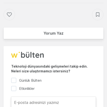
Yorum Yaz
Teknoloji dünyasındaki gelişmeleri takip edin.
Neleri size ulaştırmamızı istersiniz?
Günlük Bülten
Etkinlikler