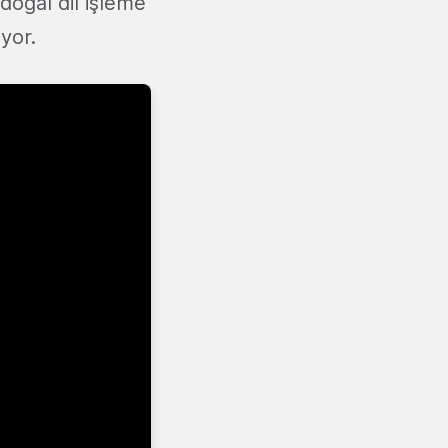
doğal dil işleme
yor.