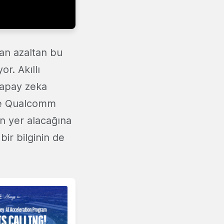
an azaltan bu
r. Akıllı
 yapay zeka
 ve Qualcomm
an yer alacağına
bir bilginin de