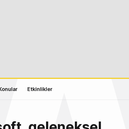
Konular
Etkinlikler
oft, geleneksel