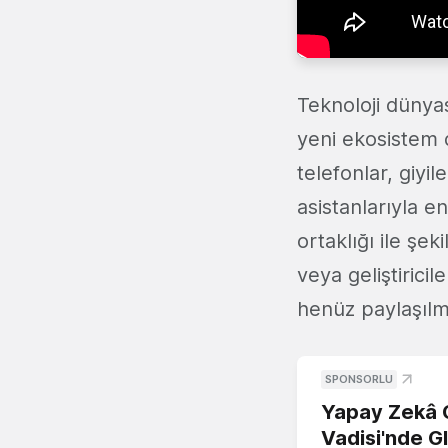
Teknoloji dünya
yeni ekosistem d
telefonlar, giyi
asistanlarıyla 
ortaklığı ile şe
veya geliştiricil
henüz paylaşılma
SPONSORLU
Yapay Zekâ G
Vadisi'nde G