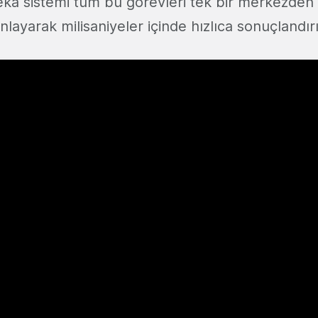
eka sistemi tüm bu görevleri tek bir merkezden 
nlayarak milisaniyeler içinde hızlıca sonuçlandırı