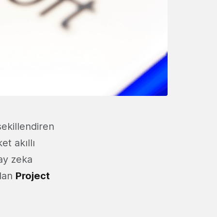
şekillendiren
et akıllı
ay zeka
olan
Project