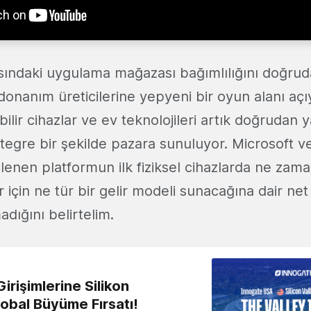
sındaki uygulama mağazası bağımlılığını doğrud
onanım üreticilerine yepyeni bir oyun alanı açıyo
lebilir cihazlar ve ev teknolojileri artık doğrudan
entegre bir şekilde pazara sunuluyor. Microsoft
killenen platformun ilk fiziksel cihazlarda ne zam
er için ne tür bir gelir modeli sunacağına dair net 
dığını belirtelim.
irişimlerine Silikon
lobal Büyüme Fırsatı!