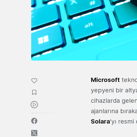
Microsoft
teknol
yepyeni bir alty
cihazlarda gele
ajanlarına bırak
Solara
'yı resmi