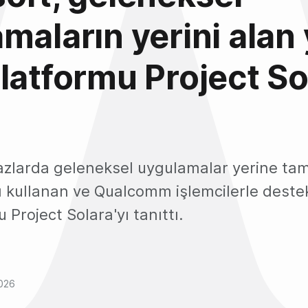
maların yerini alan
latformu Project Sol
hazlarda geleneksel uygulamalar yerine t
nı kullanan ve Qualcomm işlemcilerle deste
 Project Solara'yı tanıttı.
2026