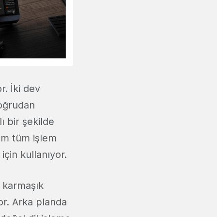
r. İki dev
doğrudan
 bir şekilde
tem tüm işlem
çin kullanıyor.
a karmaşık
or. Arka planda