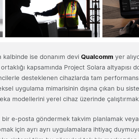
in kalbinde ise donanım devi
Qualcomm
yer alıyo
ik ortaklığı kapsamında Project Solara altyapısı 
ilerle desteklenen cihazlarda tam performanslı
neksel uygulama mimarisinin dışına çıkan bu sis
a modellerini yerel cihaz üzerinde çalıştırmak i
tık bir e-posta göndermek takvim planlamak vey
pmak için ayrı ayrı uygulamalara ihtiyaç duymuy