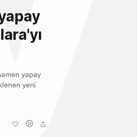
 yapay
ara'yı
amamen yapay
klenen yeni