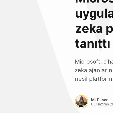
uygula
zeka p
tanıttı
Microsoft, ci
zeka ajanları
nesil platformu
İdil Dilber
03 Haziran 