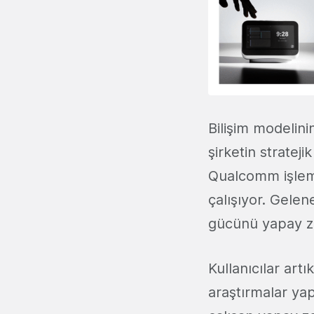
Bilişim modelin
şirketin stratej
Qualcomm işlemc
çalışıyor. Gele
gücünü yapay zek
Kullanıcılar ar
araştırmalar ya