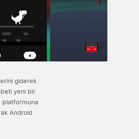
erini giderek
beti yeni bir
o
platformuna
arak Android