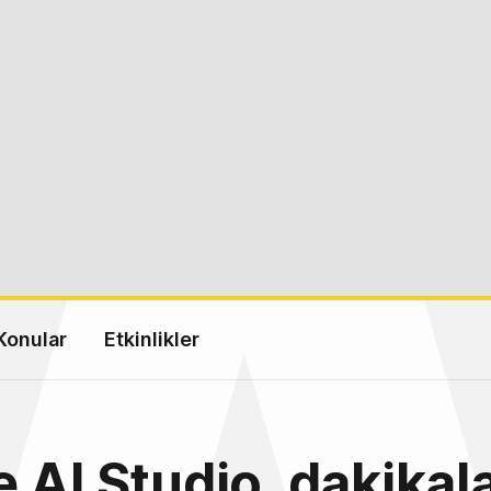
Konular
Etkinlikler
 AI Studio, dakikal