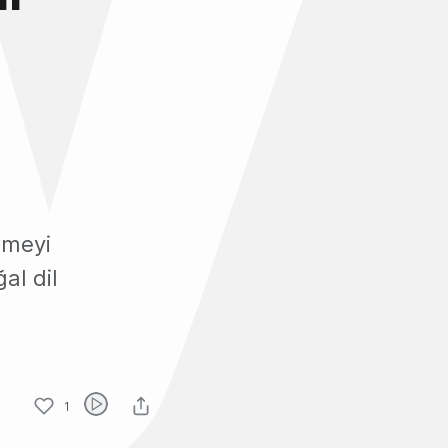
rmeyi
al dil
1