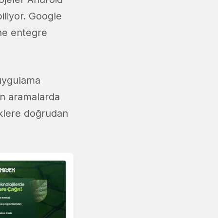
iliyor. Google
ne entegre
 uygulama
an aramalarda
riklere doğrudan