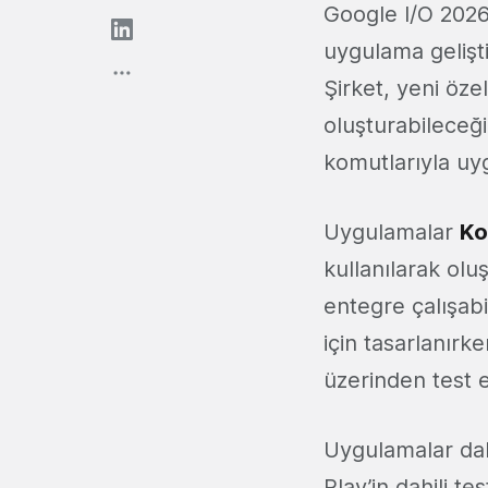
Google I/O 2026 
uygulama gelişti
Şirket, yeni özel
oluşturabileceği
komutlarıyla uyg
Uygulamalar
Ko
kullanılarak olu
entegre çalışabi
için tasarlanırke
üzerinden test e
Uygulamalar dah
Play’in dahili te