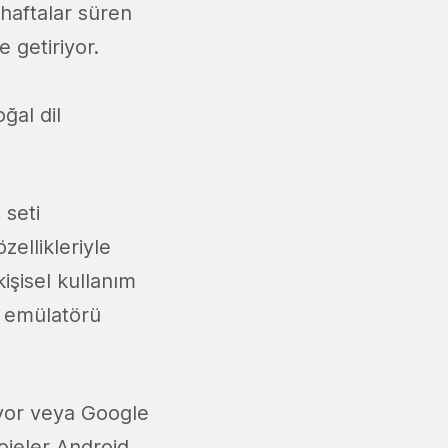
 haftalar süren
 getiriyor.
ğal dil
seti
zellikleriyle
işisel kullanım
id emülatörü
iyor veya Google
rojeler Android