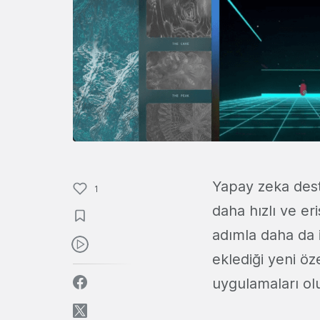
Yapay zeka deste
1
daha hızlı ve eri
adımla daha da i
eklediği yeni öz
uygulamaları ol