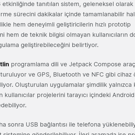
etkinliğinde tanıtılan sistem, geleneksel olarak
rme sürecini dakikalar içinde tamamlanabilir hale
likle hem deneyimli geliştiricilerin hızlı prototip
ni hem de teknik bilgisi olmayan kullanıcıların do
ulama geliştirebileceğini belirtiyor.
tlin
programlama dili ve Jetpack Compose araç 
şturuluyor ve GPS, Bluetooth ve NFC gibi cihaz ö
liyor. Oluşturulan uygulamalar şimdilik yalnızca k
n kullanıcılar projelerini tarayıcı içindeki Andro
debiliyor.
a sonra USB bağlantısı ile telefona yüklenebil
st sistemine gönderilebiliyor. İleri aşamada ise p