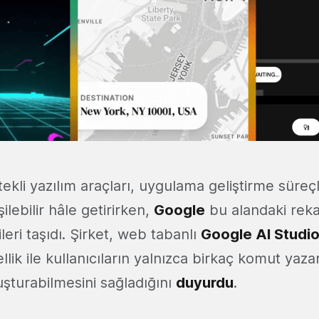
kli yazılım araçları, uygulama geliştirme süreçl
şilebilir hâle getirirken,
Google
bu alandaki reka
leri taşıdı. Şirket, web tabanlı
Google
AI Studi
ellik ile kullanıcıların yalnızca birkaç komut yaz
uşturabilmesini sağladığını
duyurdu
.