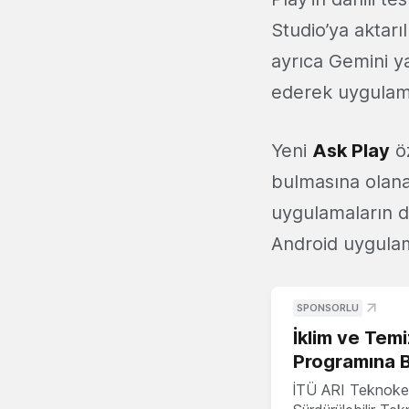
Studio’ya aktarı
ayrıca Gemini y
ederek uygulama
Yeni
Ask Play
öz
bulmasına olana
uygulamaların do
Android uygulama
SPONSORLU
İklim ve Temi
Programına 
İTÜ ARI Teknoke