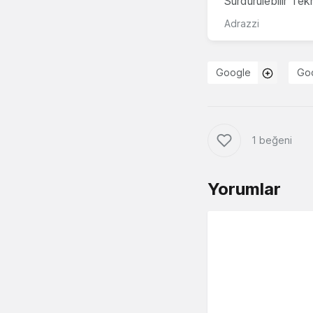
Sürdürülebilir Te
Adrazzi
Google
Goo
1 beğeni
Yorumlar