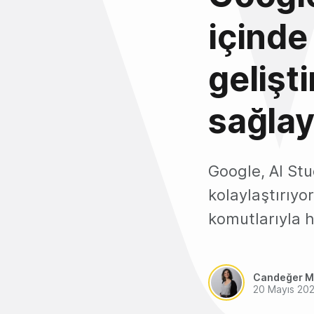
içinde
gelişt
sağla
Google, AI Stu
kolaylaştırıyor
komutlarıyla h
Candeğer M
20 Mayıs 20