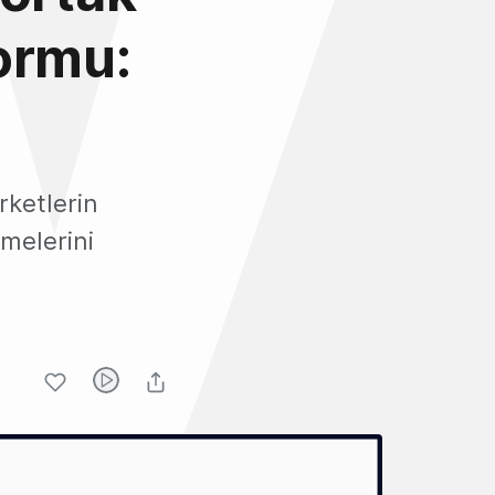
ormu:
rketlerin
melerini