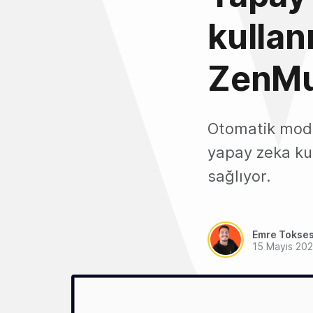
kullan
ZenM
Otomatik mode
yapay zeka kul
sağlıyor.
Emre Tokse
15 Mayıs 20