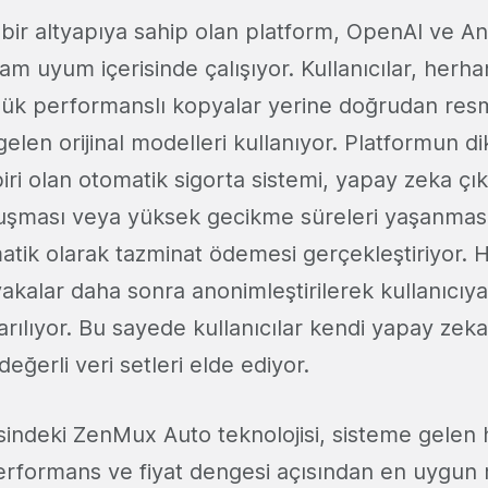
lı bir altyapıya sahip olan platform, OpenAI ve A
tam uyum içerisinde çalışıyor. Kullanıcılar, herhan
ük performanslı kopyalar yerine doğrudan res
gelen orijinal modelleri kullanıyor. Platformun d
biri olan otomatik sigorta sistemi, yapay zeka çık
luşması veya yüksek gecikme süreleri yaşanma
atik olarak tazminat ödemesi gerçekleştiriyor. H
akalar daha sonra anonimleştirilerek kullanıcıya 
tarılıyor. Bu sayede kullanıcılar kendi yapay zeka
 değerli veri setleri elde ediyor.
indeki ZenMux Auto teknolojisi, sisteme gelen 
erformans ve fiyat dengesi açısından en uygun 