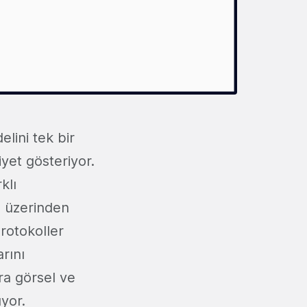
lini tek bir
yet gösteriyor.
klı
PI üzerinden
protokoller
rını
ıra görsel ve
uyor.