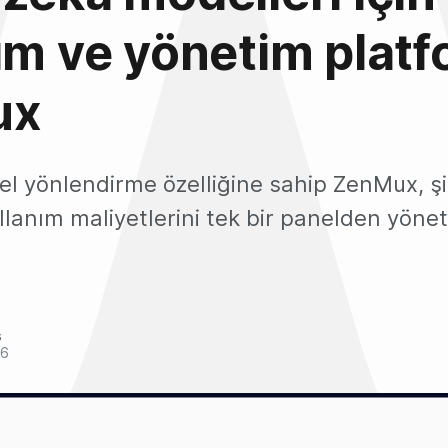
ım ve yönetim platf
ux
l yönlendirme özelliğine sahip ZenMux, şi
lanım maliyetlerini tek bir panelden yönet
s
26