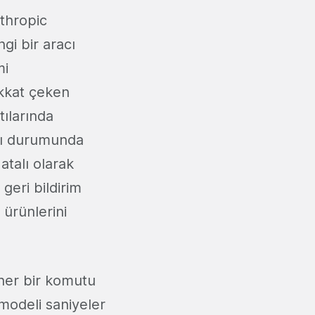
nthropic
gi bir aracı
mi
ikkat çeken
tılarında
sı durumunda
atalı olarak
geri bildirim
 ürünlerini
her bir komutu
modeli saniyeler