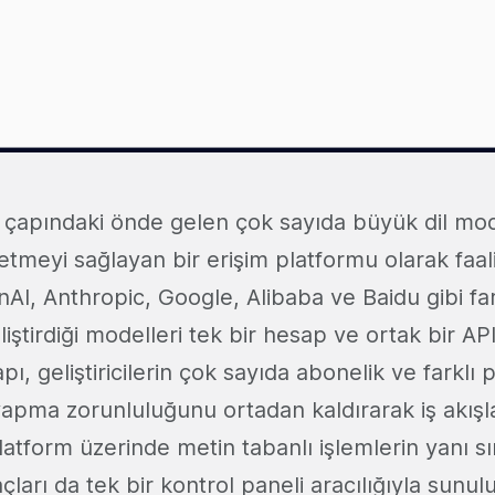
 çapındaki önde gelen çok sayıda büyük dil mode
meyi sağlayan bir erişim platformu olarak faali
nAI, Anthropic, Google, Alibaba ve Baidu gibi far
eliştirdiği modelleri tek bir hesap ve ortak bir A
pı, geliştiricilerin çok sayıda abonelik ve farklı 
yapma zorunluluğunu ortadan kaldırarak iş akışla
Platform üzerinde metin tabanlı işlemlerin yanı s
çları da tek bir kontrol paneli aracılığıyla sunul