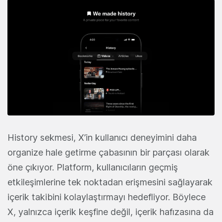
History sekmesi, X’in kullanıcı deneyimini daha
organize hale getirme çabasının bir parçası olarak
öne çıkıyor. Platform, kullanıcıların geçmiş
etkileşimlerine tek noktadan erişmesini sağlayarak
içerik takibini kolaylaştırmayı hedefliyor. Böylece
X, yalnızca içerik keşfine değil, içerik hafızasına da