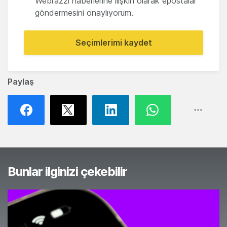
Webrazzi haberlerine ilişkin olarak epostalar
göndermesini onaylıyorum.
Seçimlerimi kaydet
Paylaş
Bunlar ilginizi çekebilir