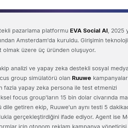
tekli pazarlama platformu
EVA Social AI
, 2025 
afından Amsterdam'da kuruldu. Girişimin teknoloji
 olmak üzere üç üründen oluşuyor.
akip analizi ve yapay zeka destekli sosyal medy
ocus group simülatörü olan
Ruuwe
kampanyaları
 fazla yapay zeka persona ile test etmenizi
ksel focus group'ların 15 bin dolar civarında mali
dile getiren ekip, Ruuwe'un aynı testi 5 dakika
kla gerçekleştirdiğini ifade ediyor. Agent ise 
tformlar için otonom reklam kampanya yöneticisi