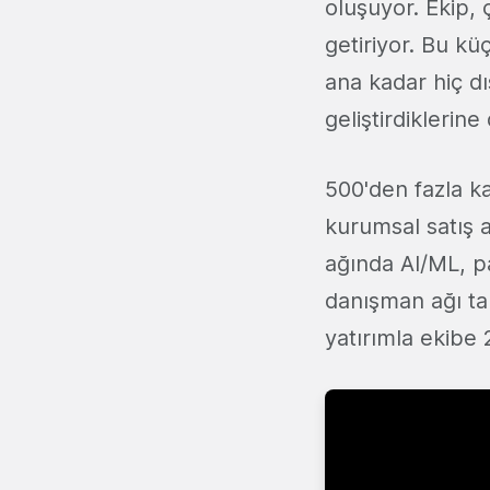
oluşuyor. Ekip, 
getiriyor. Bu kü
ana kadar hiç d
geliştirdiklerine
500'den fazla k
kurumsal satış 
ağında AI/ML, p
danışman ağı tam
yatırımla ekibe 