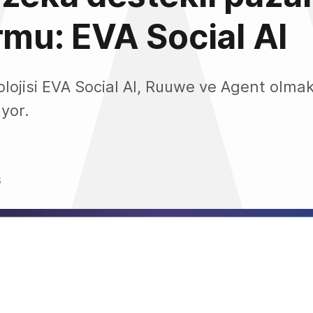
rmu: EVA Social AI
olojisi EVA Social AI, Ruuwe ve Agent olma
yor.
6