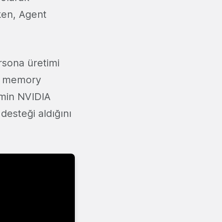
ken, Agent
rsona üretimi
AI memory
imin NVIDIA
desteği aldığını