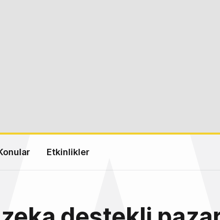
Konular
Etkinlikler
zeka destekli paza