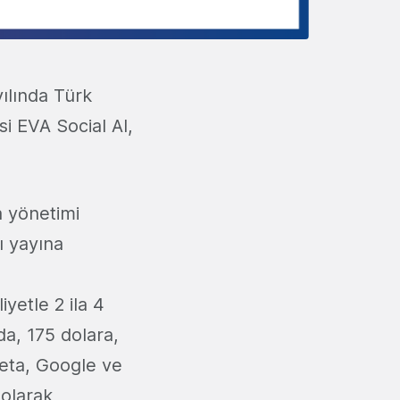
yılında Türk
si EVA Social AI,
a yönetimi
 yayına
yetle 2 ila 4
da, 175 dolara,
Meta, Google ve
 olarak