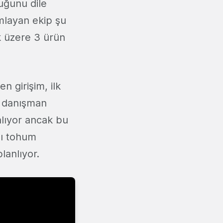
tuğunu dile
ımlayan ekip şu
k üzere 3 ürün
 girişim, ilk
n danışman
alıyor ancak bu
ğı tohum
planlıyor.