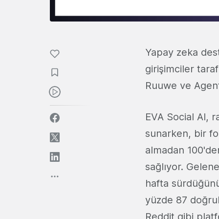
Yapay zeka des
girişimciler tar
Ruuwe ve Agent
EVA Social AI, r
sunarken, bir f
almadan 100'den
sağlıyor. Gelene
hafta sürdüğünü 
yüzde 87 doğrulu
Reddit gibi pla