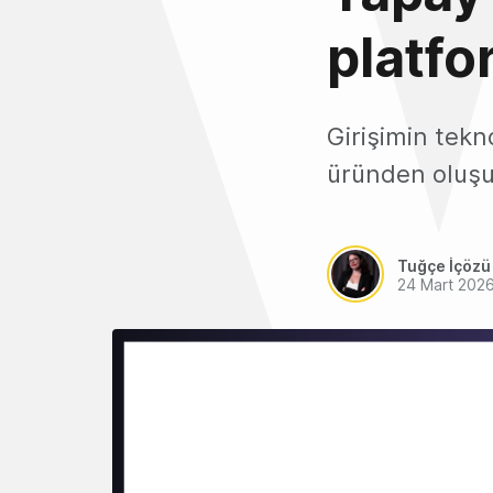
platfo
Girişimin tekn
üründen oluşu
Tuğçe İçözü
24 Mart 202