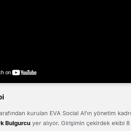
bi
arafından kurulan EVA Social AI'ın yönetim ka
k Bulgurcu
yer alıyor. Girişimin çekirdek ekibi 8