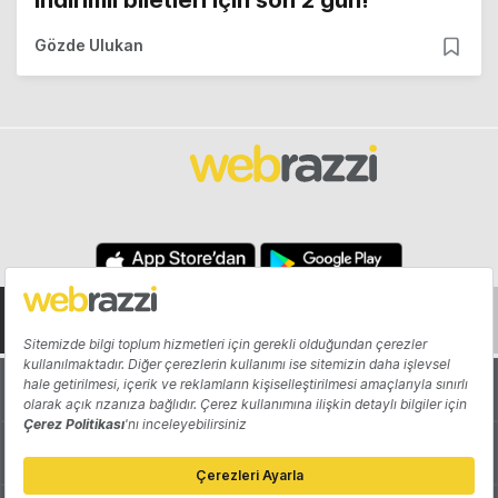
indirimli biletleri için son 2 gün!
Gözde Ulukan
Hakkında
Yazarlar
Katkıda Bulun
Reklam