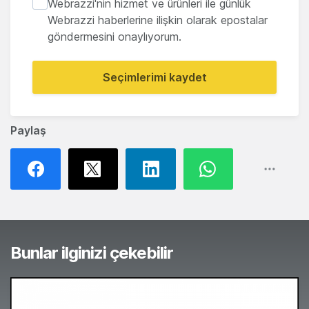
Webrazzi'nin hizmet ve ürünleri ile günlük
Webrazzi haberlerine ilişkin olarak epostalar
göndermesini onaylıyorum.
Seçimlerimi kaydet
Paylaş
Bunlar ilginizi çekebilir