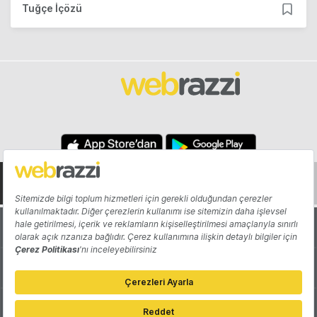
Tuğçe İçözü
Hakkında
Yazarlar
Katkıda Bulun
Reklam
Girişiminizi Tanıtın
İletişim