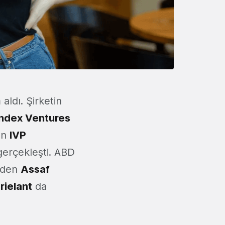
 aldı. Şirketin
Index Ventures
an
IVP
 gerçekleşti. ABD
’den
Assaf
rielant
da