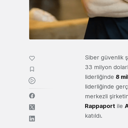
Siber güvenlik ş
33 milyon dolarl
liderliğinde
8 mi
liderliğinde ger
merkezli şirketi
Rappaport
ile
A
katıldı.