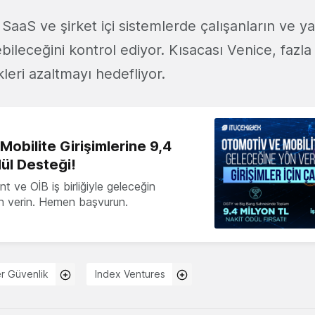
 SaaS ve şirket içi sistemlerde çalışanların ve ya
bileceğini kontrol ediyor. Kısacası Venice, fazla
leri azaltmayı hedefliyor.
obilite Girişimlerine 9,4
ül Desteği!
 ve OİB iş birliğiyle geleceğin
ön verin. Hemen başvurun.
r Güvenlik
Index Ventures