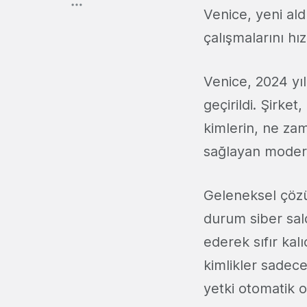
Venice, yeni ald
çalışmalarını hı
Venice, 2024 yı
geçirildi. Şirke
kimlerin, ne zam
sağlayan modern
Geleneksel çözüm
durum siber sald
ederek sıfır kalı
kimlikler sadece
yetki otomatik ol