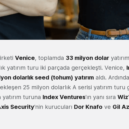
irketi
Venice
, toplamda
33 milyon dolar
yatırım
ık yatırım turu iki parçada gerçekleşti. Venice,
lyon dolarlık seed (tohum) yatırım
aldı. Ardınd
çekleşen 25 milyon dolarlık A serisi yatırım turu
n yatırım turuna
Index Ventures
’ın yanı sıra
Wiz
xis Security
’nin kurucuları
Dor Knafo
ve
Gil Az