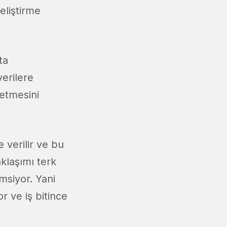
eliştirme
ta
verilere
netmesini
 verilir ve bu
klaşımı terk
imsiyor. Yani
r ve iş bitince