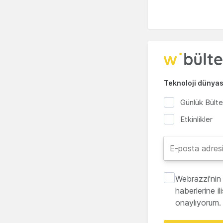
Teknoloji dünyası
Günlük Bült
Etkinlikler
Webrazzi'nin 
haberlerine i
onaylıyorum.