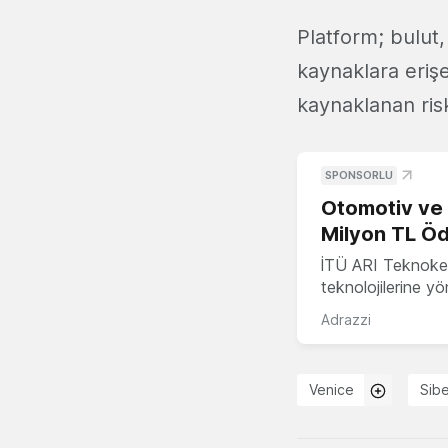
Platform; bulut,
kaynaklara erişe
kaynaklanan risk
SPONSORLU
Otomotiv ve M
Milyon TL Öd
İTÜ ARI Teknokent
teknolojilerine y
Adrazzi
Venice
Sibe