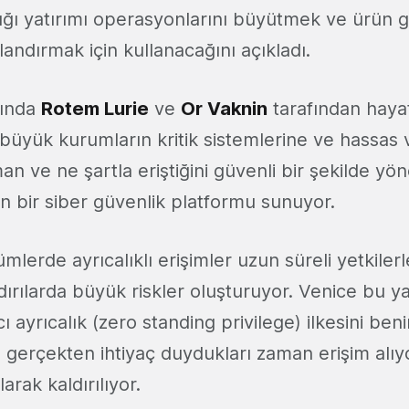
ığı yatırımı operasyonlarını büyütmek ve ürün g
zlandırmak için kullanacağını açıkladı.
lında
Rotem Lurie
ve
Or Vaknin
tarafından haya
t, büyük kurumların kritik sistemlerine ve hassas 
an ve ne şartla eriştiğini güvenli bir şekilde yö
 bir siber güvenlik platformu sunuyor.
lerde ayrıcalıklı erişimler uzun süreli yetkilerle
ırılarda büyük riskler oluşturuyor. Venice bu ya
cı ayrıcalık (zero standing privilege) ilkesini ben
 gerçekten ihtiyaç duydukları zaman erişim alıyo
arak kaldırılıyor.