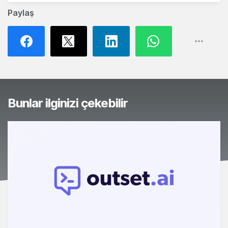
Paylaş
Bunlar ilginizi çekebilir