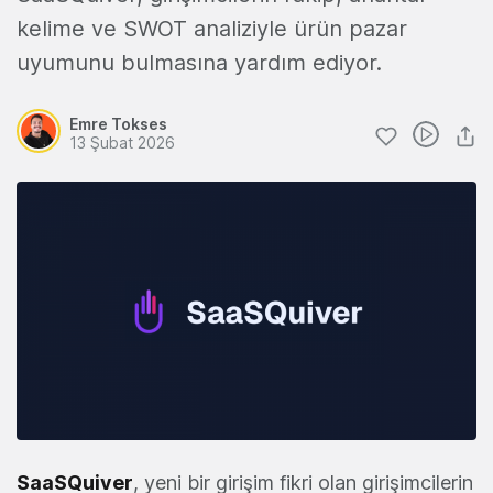
kelime ve SWOT analiziyle ürün pazar
uyumunu bulmasına yardım ediyor.
Emre Tokses
13 Şubat 2026
SaaSQuiver
, yeni bir girişim fikri olan girişimcilerin