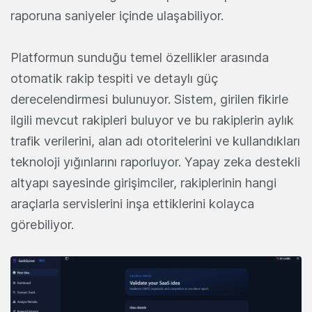
raporuna saniyeler içinde ulaşabiliyor.
Platformun sunduğu temel özellikler arasında
otomatik rakip tespiti ve detaylı güç
derecelendirmesi bulunuyor. Sistem, girilen fikirle
ilgili mevcut rakipleri buluyor ve bu rakiplerin aylık
trafik verilerini, alan adı otoritelerini ve kullandıkları
teknoloji yığınlarını raporluyor. Yapay zeka destekli
altyapı sayesinde girişimciler, rakiplerinin hangi
araçlarla servislerini inşa ettiklerini kolayca
görebiliyor.