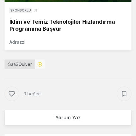
SPONSORLU
İklim ve Temiz Teknolojiler Hızlandırma
Programına Başvur
Adrazzi
SaaSQuiver
3 beğeni
Yorum Yaz