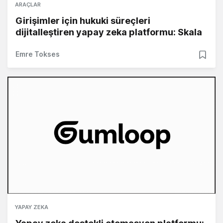
ARAÇLAR
Girişimler için hukuki süreçleri
dijitalleştiren yapay zeka platformu: Skala
Emre Tokses
YAPAY ZEKA