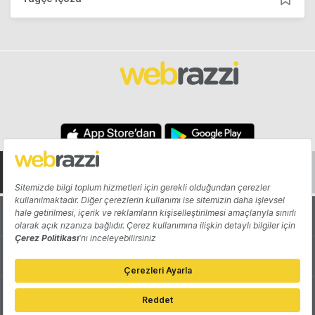
Hakkında
Yazarlar
Katkıda Bulun
Reklam
Girişiminizi Tanıtın
İletişim