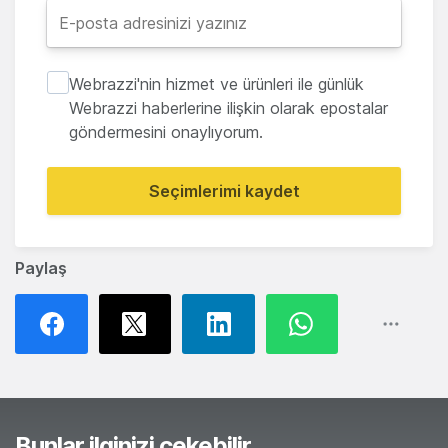
Webrazzi'nin hizmet ve ürünleri ile günlük
Webrazzi haberlerine ilişkin olarak epostalar
göndermesini onaylıyorum.
Seçimlerimi kaydet
Paylaş
Bunlar ilginizi çekebilir