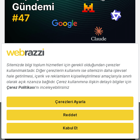
YAPAY ZEKA
Yapay Zeka Gündemi #47
Tuğçe İçözü
Sıradaki haber