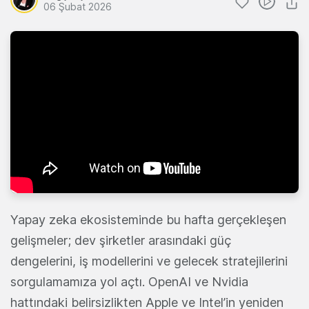
06 Şubat 2026
Yapay zeka ekosisteminde bu hafta gerçekleşen
gelişmeler; dev şirketler arasındaki güç
dengelerini, iş modellerini ve gelecek stratejilerini
sorgulamamıza yol açtı. OpenAI ve Nvidia
hattındaki belirsizlikten Apple ve Intel’in yeniden