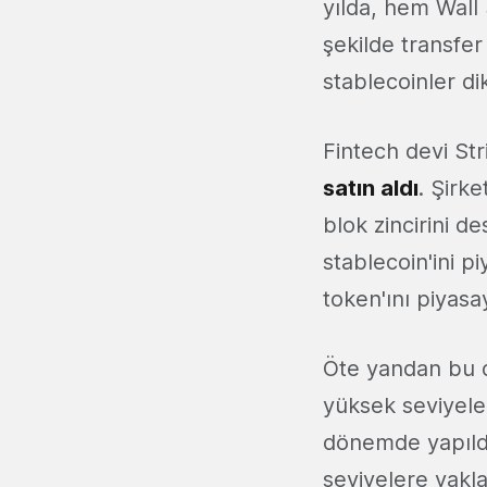
yılda, hem Wall 
şekilde transfer
stablecoinler dik
Fintech devi Stri
satın aldı
. Şirk
blok zincirini de
stablecoin'ini p
token'ını piyasa
Öte yandan bu d
yüksek seviyeler
dönemde yapıldı
seviyelere yakla