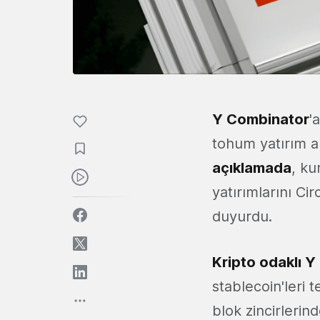
Y Combinator
'
tohum yatırım a
açıklamada
, ku
yatırımlarını Ci
duyurdu.
Kripto odaklı 
stablecoin'leri 
blok zincirlerin