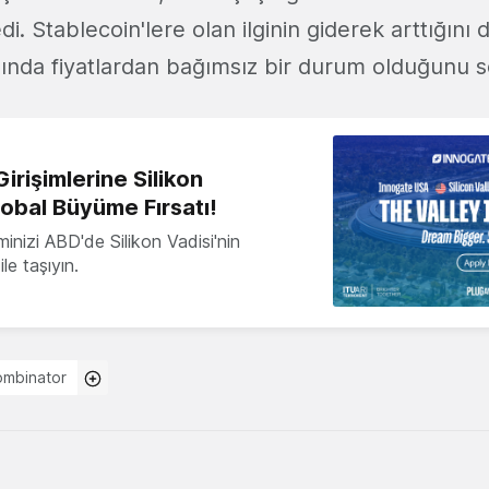
i. Stablecoin'lere olan ilginin giderek arttığını d
lında fiyatlardan bağımsız bir durum olduğunu s
irişimlerine Silikon
lobal Büyüme Fırsatı!
minizi ABD'de Silikon Vadisi'nin
le taşıyın.
ombinator