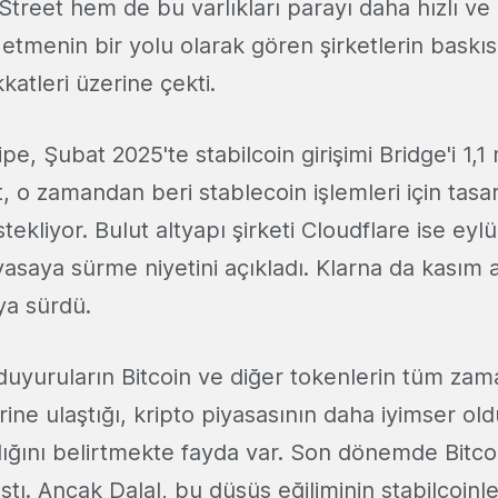
Street hem de bu varlıkları parayı daha hızlı ve
 etmenin bir yolu olarak gören şirketlerin baskısı
katleri üzerine çekti.
pe, Şubat 2025'te stabilcoin girişimi Bridge'i 1,1
et, o zamandan beri stablecoin işlemleri için tas
stekliyor. Bulut altyapı şirketi Cloudflare ise eyl
iyasaya sürme niyetini açıkladı. Klarna da kasım
ya sürdü.
uyuruların Bitcoin ve diğer tokenlerin tüm zam
ine ulaştığı, kripto piyasasının daha iyimser old
ğını belirtmekte fayda var. Son dönemde Bitco
ştı. Ancak Dalal, bu düşüş eğiliminin stabilcoinler