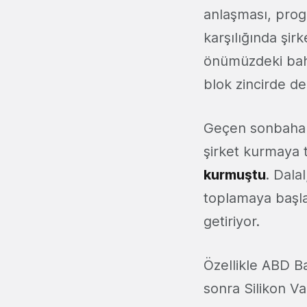
anlaşması, prog
karşılığında şir
önümüzdeki baha
blok zincirde d
Geçen sonbaharda
şirket kurmaya 
kurmuştu
. Dala
toplamaya başlay
getiriyor.
Özellikle ABD B
sonra Silikon Va