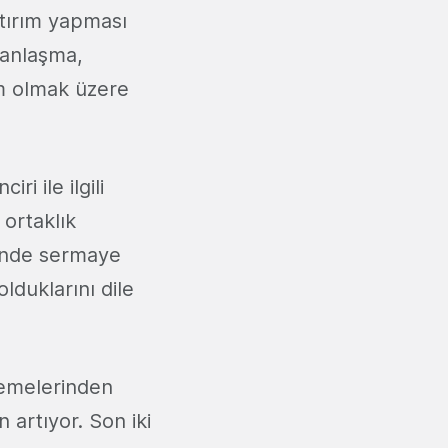
atırım yapması
u anlaşma,
m olmak üzere
i ile ilgili
ortaklık
rinde sermaye
lduklarını dile
lemelerinden
 artıyor. Son iki