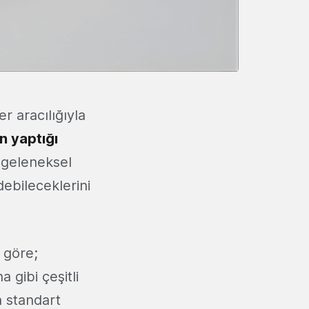
r aracılığıyla
n yaptığı
n geleneksel
debileceklerini
a göre;
 gibi çeşitli
n standart