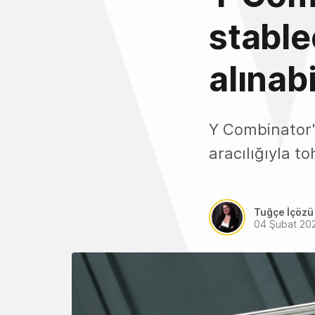
stable
alınab
Y Combinator'a
aracılığıyla t
Tuğçe İçözü
04 Şubat 20