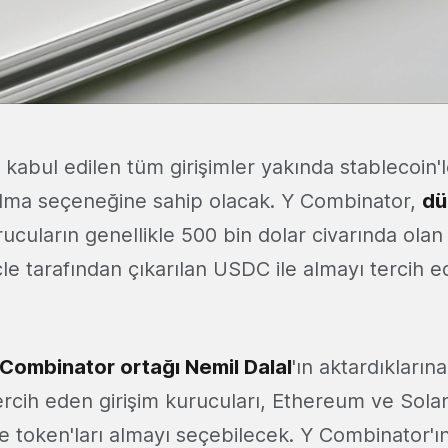
a kabul edilen tüm girişimler yakında stablecoin'le
lma seçeneğine sahip olacak. Y Combinator,
dü
rucuların genellikle 500 bin dolar civarında ola
rcle tarafından çıkarılan USDC ile almayı tercih e
Y Combinator ortağı
Nemil Dalal
'ın aktardıkların
tercih eden girişim kurucuları, Ethereum ve Solana
de token'ları almayı seçebilecek. Y Combinator'ı