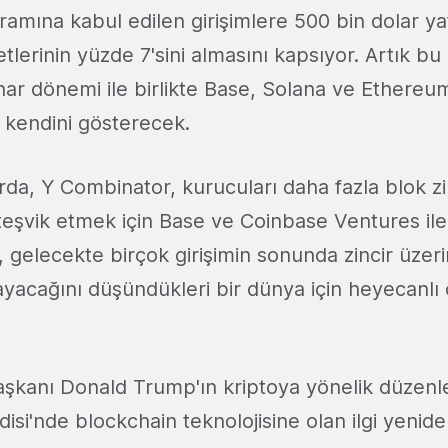
ramına kabul edilen girişimlere 500 bin dolar y
ketlerinin yüzde 7'sini almasını kapsıyor. Artık b
r dönemi ile birlikte Base, Solana ve Ethereu
e kendini gösterecek.
, Y Combinator, kurucuları daha fazla blok zincir
teşvik etmek için Base ve Coinbase Ventures ile 
l, gelecekte birçok girişimin sonunda zincir üze
acağını düşündükleri bir dünya için heyecanlı o
aşkanı Donald Trump'ın kriptoya yönelik düzen
disi'nde blockchain teknolojisine olan ilgi yeniden