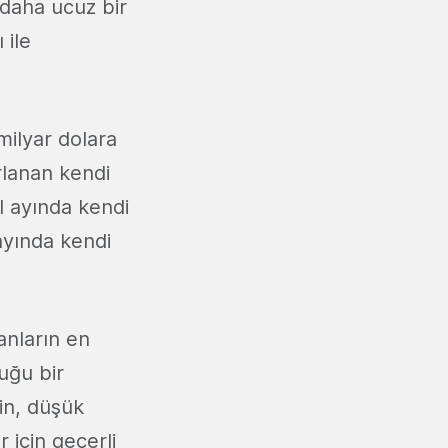
 daha ucuz bir
 ile
 milyar dolara
arlanan kendi
ül ayında kendi
 ayında kendi
anların en
uğu bir
in, düşük
 için geçerli