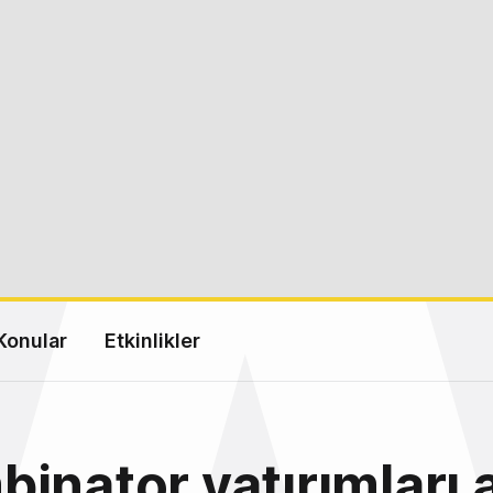
Konular
Etkinlikler
inator yatırımları a