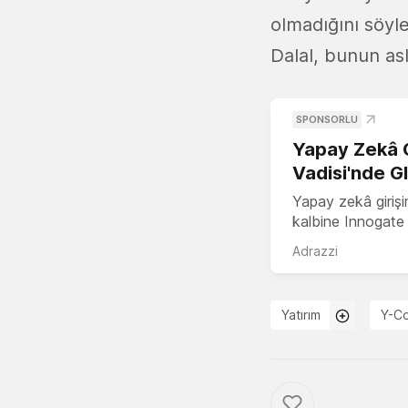
olmadığını söyled
Dalal, bunun as
SPONSORLU
Yapay Zekâ G
Vadisi'nde G
Yapay zekâ girişi
kalbine Innogate i
Adrazzi
Yatırım
Y-C