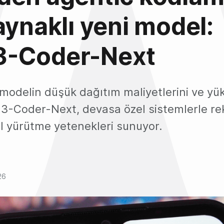
aynaklı yeni model:
-Coder-Next
l modelin düşük dağıtım maliyetlerini ve yü
-Coder-Next, devasa özel sistemlerle re
ıl yürütme yetenekleri sunuyor.
26