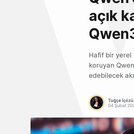
açık k
Qwen3
Hafif bir yere
koruyan Qwen3
edebilecek ak
Tuğçe İçözü
04 Şubat 20