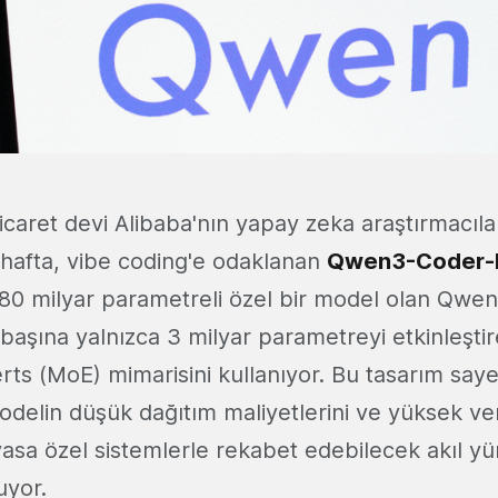
icaret devi Alibaba'nın yapay zeka araştırmacıl
 hafta, vibe coding'e odaklanan
Qwen3-Coder-N
 80 milyar parametreli özel bir model olan Qwe
ş başına yalnızca 3 milyar parametreyi etkinleşti
rts (MoE) mimarisini kullanıyor. Bu tasarım say
modelin düşük dağıtım maliyetlerini ve yüksek ve
vasa özel sistemlerle rekabet edebilecek akıl y
uyor.