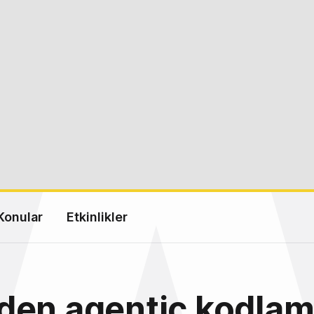
Konular
Etkinlikler
en agentic kodlama