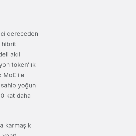
nci dereceden
hibrit
eli akıl
yon token'lık
k MoE ile
 sahip yoğun
10 kat daha
ya karmaşık
 yanıt