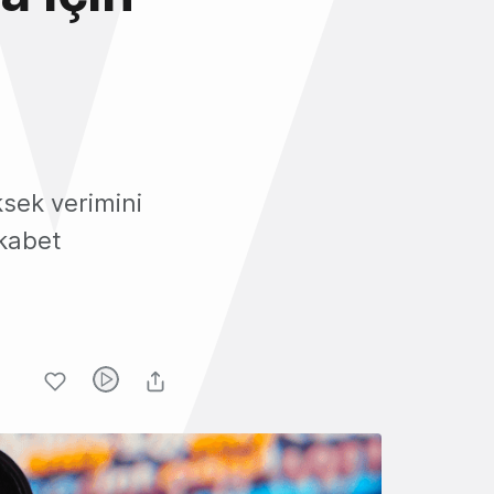
ksek verimini
kabet