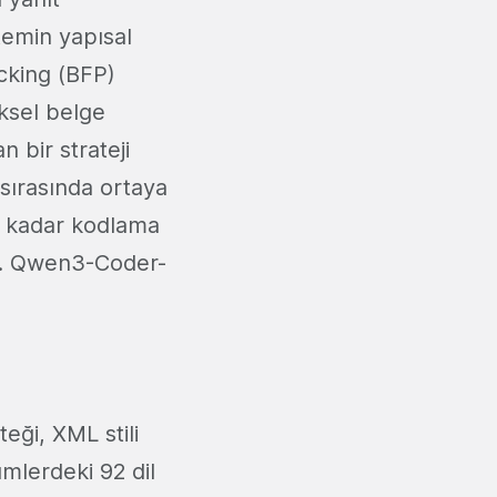
stemin yapısal
acking (BFP)
eksel belge
 bir strateji
 sırasında ortaya
e kadar kodlama
dük. Qwen3-Coder-
eği, XML stili
mlerdeki 92 dil