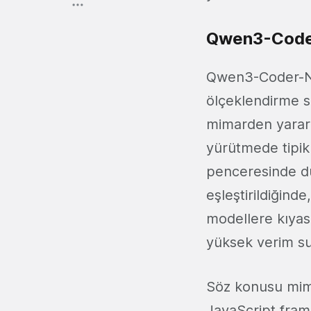
Qwen3-Coder-
Qwen3-Coder-Nex
ölçeklendirme so
mimarden yararla
yürütmede tipik
penceresinde du
eşleştirildiğin
modellere kıyas
yüksek verim s
Söz konusu mima
JavaScript fram