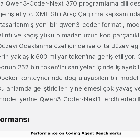
sla Qwen3-Coder-Next 370 programlama dili des
genişletiyor. XML Stili Araç Çağırma kapsamında d
 tasarlanmış yeni bir qwen3_coder formatı, mo
e alıntı ve kaçış yükü olmadan uzun kod parçacıkl
Düzeyi Odaklanma özelliğinde ise orta düzey eğ
rin yaklaşık 600 milyar token'ına genişletiliyo
onun 262 bin token'Inı saniyeler içinde işleyebi
 Docker konteynerinde doğrulayabilen bir model
Bu anlamda geliştiriciler, yinelemesi çok yavaş v
model yerine Qwen3-Coder-Next'i tercih edebili
formansı