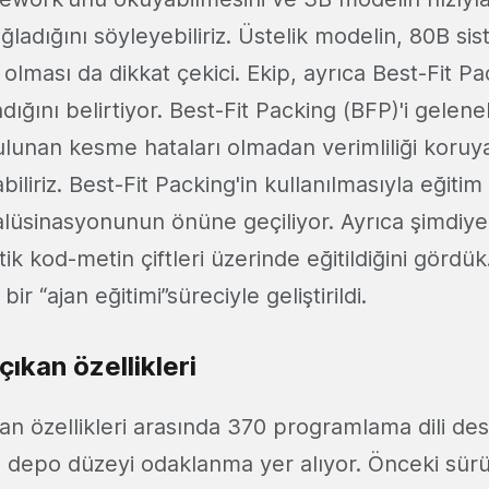
ğladığını söyleyebiliriz. Üstelik modelin, 80B si
 olması da dikkat çekici. Ekip, ayrıca Best-Fit P
dığını belirtiyor. Best-Fit Packing (BFP)'i gelen
lunan kesme hataları olmadan verimliliği koruyan
biliriz. Best-Fit Packing'in kullanılmasıyla eğitim
lüsinasyonunun önüne geçiliyor. Ayrıca şimdiy
tik kod-metin çiftleri üzerinde eğitildiğini gör
ir “ajan eğitimi”süreciyle geliştirildi.
ıkan özellikleri
n özellikleri arasında 370 programlama dili dest
 depo düzeyi odaklanma yer alıyor. Önceki sürü