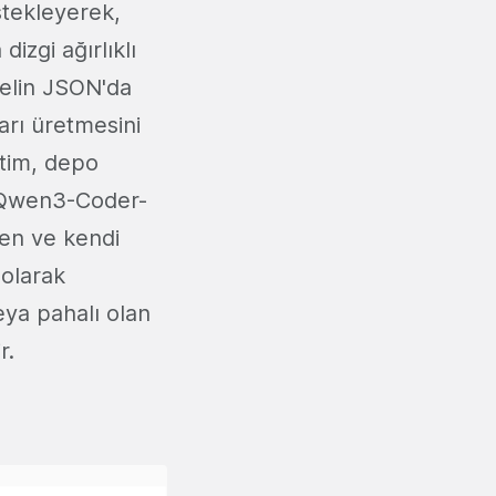
tekleyerek,
izgi ağırlıklı
delin JSON'da
arı üretmesini
itim, depo
r. Qwen3-Coder-
len ve kendi
 olarak
eya pahalı olan
r.