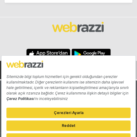
Hakkında
Yazarlar
Katkıda Bulun
Reklam
Girişiminizi Tanıtın
İletişim