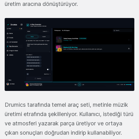
üretim aracına dönüştürüyor.
Drumics tarafında temel araç seti, metinle müzik
üretimi etrafında şekilleniyor. Kullanıcı, istediği türü
ve atmosferi yazarak parça üretiyor ve ortaya
çıkan sonuçları doğrudan indirip kullanabiliyor.