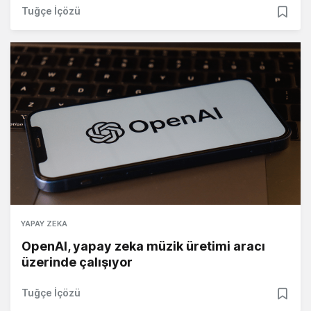
Tuğçe İçözü
YAPAY ZEKA
OpenAI, yapay zeka müzik üretimi aracı
üzerinde çalışıyor
Tuğçe İçözü