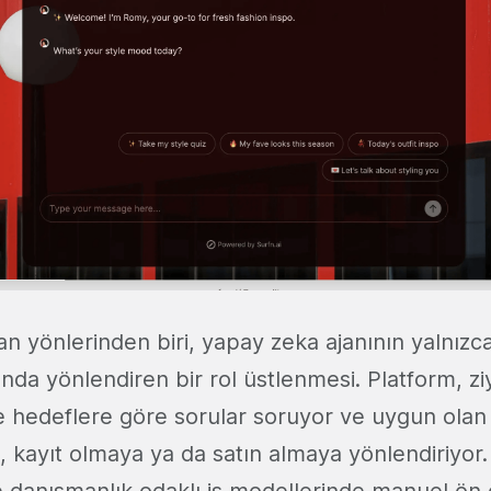
an yönlerinden biri, yapay zeka ajanının yalnız
nda yönlendiren bir rol üstlenmesi. Platform, zi
e hedeflere göre sorular soruyor ve uygun olan k
 kayıt olmaya ya da satın almaya yönlendiriyor.