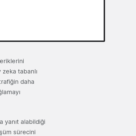
eriklerini
 zeka tabanlı
trafiğin daha
ağlamayı
a yanıt alabildiği
üşüm sürecini