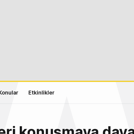
Konular
Etkinlikler
leri konuşmaya daya