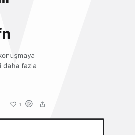
fn
i konuşmaya
i daha fazla
1