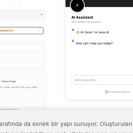
tarafında da esnek bir yapı sunuyor. Oluşturula