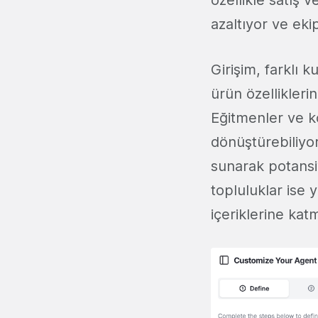
özellikle satış 
azaltıyor ve eki
Girişim, farklı k
ürün özellikleri
Eğitmenler ve ko
dönüştürebiliyor
sunarak potansiy
topluluklar ise 
içeriklerine kat