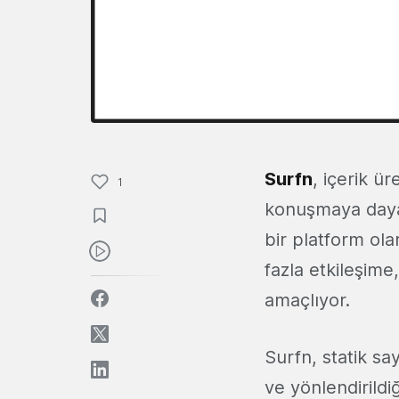
Surfn
, içerik ür
1
konuşmaya dayal
bir platform ola
fazla etkileşim
amaçlıyor.
Surfn, statik say
ve yönlendirildi