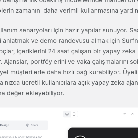
ve danışmanlık odaklı iş modellerinde manuel ön 
plerin zamanını daha verimli kullanmasına yardım
ullanım senaryoları için hazır yapılar sunuyor. Sa
ni anlatmak ve demo randevusu almak için Surfn’i
çlar, içeriklerini 24 saat çalışan bir yapay zeka
. Ajanslar, portföylerini ve vaka çalışmalarını s
el müşterilerle daha hızlı bağ kurabiliyor. Üyeli
yalnızca ücretli kullanıcılara açık yapay zeka ajan
ma değer ekleyebiliyor.