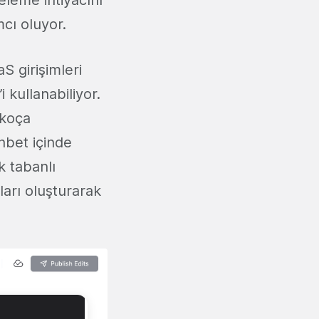
eleme ihtiyacını
cı oluyor.
aS girişimleri
 kullanabiliyor.
 koça
ohbet içinde
k tabanlı
ları oluşturarak