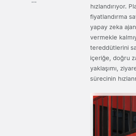
hızlandırıyor. Pl
fiyatlandırma say
yapay zeka ajanı
vermekle kalmıyo
tereddütlerini s
içeriğe, doğru z
yaklaşımı, ziyar
sürecinin hızlan