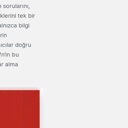
n sorularını,
lerini tek bir
lnızca bilgi
rin
nıcılar doğru
fn’in bu
ar alma