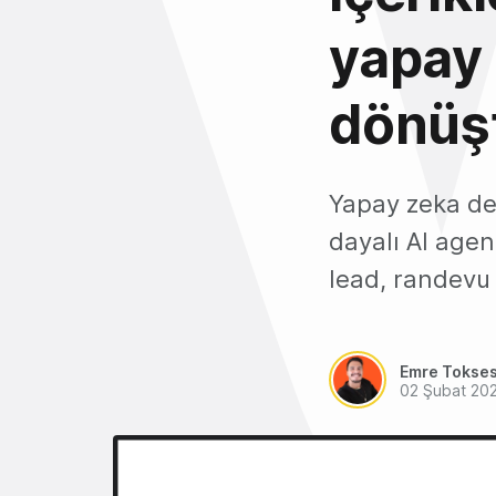
yapay 
dönüşt
Yapay zeka des
dayalı AI agen
lead, randevu 
Emre Tokse
02 Şubat 20