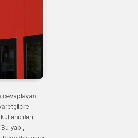
ca cevaplayan
yaretçilere
ullanıcıları
 Bu yapı,