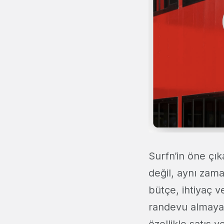
Surfn’in öne çık
değil, aynı zama
bütçe, ihtiyaç v
randevu almaya,