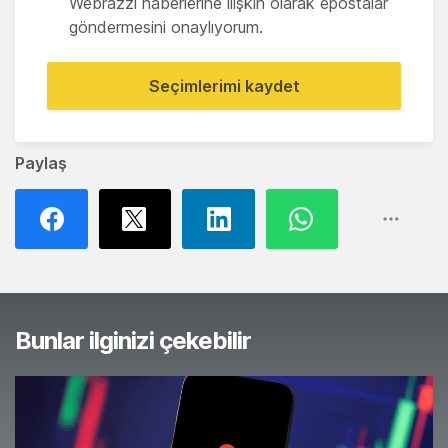
Webrazzi haberlerine ilişkin olarak epostalar
göndermesini onaylıyorum.
Seçimlerimi kaydet
Paylaş
Bunlar ilginizi çekebilir