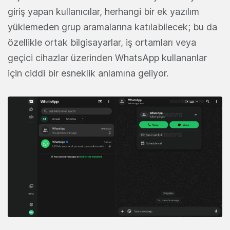
giriş yapan kullanıcılar, herhangi bir ek yazılım
yüklemeden grup aramalarına katılabilecek; bu da
özellikle ortak bilgisayarlar, iş ortamları veya
geçici cihazlar üzerinden WhatsApp kullananlar
için ciddi bir esneklik anlamına geliyor.