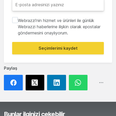
Webrazzi'nin hizmet ve ürünleri ile günlük
Webrazzi haberlerine ilişkin olarak epostalar
göndermesini onaylıyorum.
Seçimlerimi kaydet
Paylaş
Bunlar ilginizi çekebilir