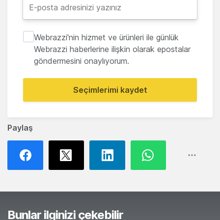
Webrazzi'nin hizmet ve ürünleri ile günlük
Webrazzi haberlerine ilişkin olarak epostalar
göndermesini onaylıyorum.
Seçimlerimi kaydet
Paylaş
Bunlar ilginizi çekebilir