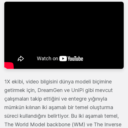
1X ekibi, video bilgisini dünya modeli biçimine
getirmek için, DreamGen ve UniPi gibi mevcut
çalışmaları takip ettiğini ve entegre yığınıyla
mümkün kılınan iki aşamalı bir temel oluşturma
süreci kullandığını belirtiyor. Bu iki aşamalı temel,
The World Model backbone (WM) ve The Inverse