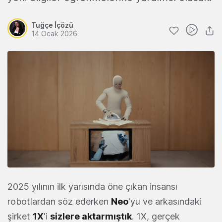
Tuğçe İçözü
14 Ocak 2026
2025 yılının ilk yarısında öne çıkan insansı
robotlardan söz ederken
Neo
'yu ve arkasındaki
şirket
1X
'i
sizlere aktarmıştık
. 1X, gerçek