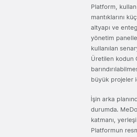
Platform, kullan
mantıklarını küç
altyapı ve ente
yönetim paneller
kullanılan senary
Üretilen kodun G
barındırılabilm
büyük projeler iç
İşin arka planın
durumda. MeDo, 
katmanı, yerleşi
Platformun res