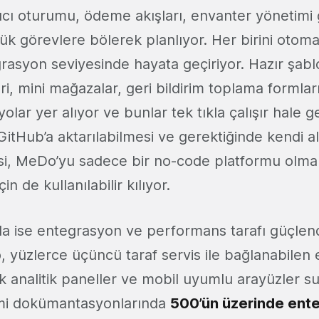
ıcı oturumu, ödeme akışları, envanter yönetimi 
ük görevlere bölerek planlıyor. Her birini otoma
grasyon seviyesinde hayata geçiriyor. Hazır şabl
i, mini mağazalar, geri bildirim toplama formları
olar yer alıyor ve bunlar tek tıkla çalışır hale get
itHub’a aktarılabilmesi ve gerektiğinde kendi a
esi, MeDo’yu sadece bir no-code platformu olma
in de kullanılabilir kılıyor.
da ise entegrasyon ve performans tarafı güçlend
yüzlerce üçüncü taraf servis ile bağlanabilen
k analitik paneller ve mobil uyumlu arayüzler s
mi dokümantasyonlarında
500’ün üzerinde ent