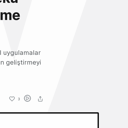
rme
l uygulamalar
n geliştirmeyi
3