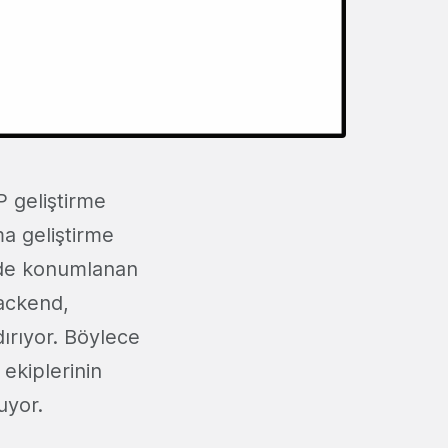
P geliştirme
a geliştirme
nde konumlanan
ackend,
ırıyor. Böylece
ekiplerinin
nuyor.