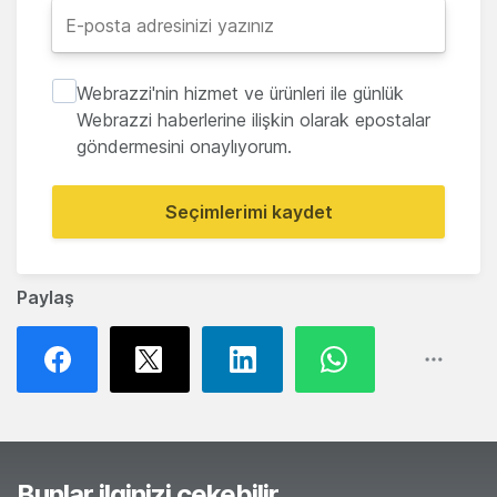
Webrazzi'nin hizmet ve ürünleri ile günlük
Webrazzi haberlerine ilişkin olarak epostalar
göndermesini onaylıyorum.
Seçimlerimi kaydet
Paylaş
Bunlar ilginizi çekebilir