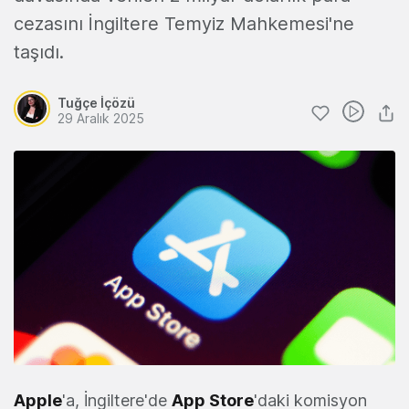
cezasını İngiltere Temyiz Mahkemesi'ne
taşıdı.
Tuğçe İçözü
29 Aralık 2025
Apple
'a, İngiltere'de
App Store
'daki komisyon