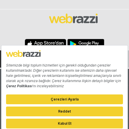
Hakkında
Yazarlar
Katkıda Bulun
Reklam
Girişiminizi Tanıtın
İletişim
Çerez Tercihleri
Gizlilik Politikası