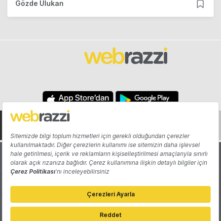
Gözde Ulukan
Hakkında
Yazarlar
Katkıda Bulun
Reklam
Girişiminizi Tanıtın
İletişim