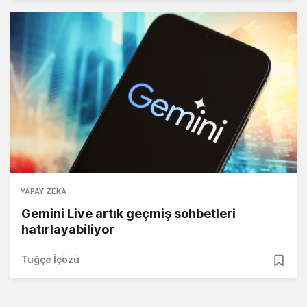
YAPAY ZEKA
Gemini Live artık geçmiş sohbetleri
hatırlayabiliyor
Tuğçe İçözü