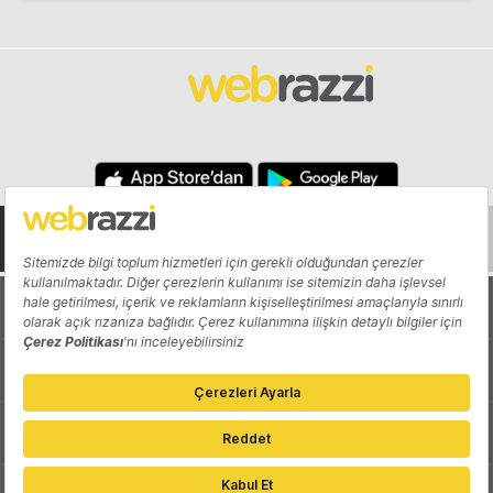
Hakkında
Yazarlar
Katkıda Bulun
Reklam
Girişiminizi Tanıtın
İletişim