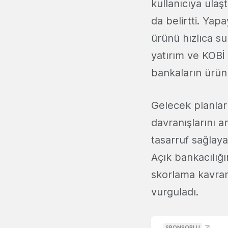
kullanıcıya ulaşt
da belirtti. Yap
ürünü hızlıca su
yatırım ve KOBİ 
bankaların ürünl
Gelecek planları
davranışlarını a
tasarruf sağlaya
Açık bankacılığı
skorlama kavram
vurguladı.
SPONSORLU