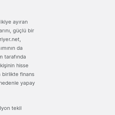
ikiye ayıran
arını, güçlü bir
riyer.net,
şımının da
m tarafında
kişinin hisse
 birlikte finans
u nedenle yapay
lyon tekil