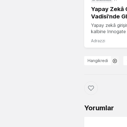
Yapay Zekâ G
Vadisi'nde G
Yapay zekâ girişi
kalbine Innogate i
Adrazzi
Hangikredi
Yorumlar