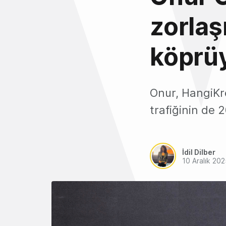
zorlaş
köprü
Onur, HangiKred
trafiğinin de 
İdil Dilber
10 Aralık 20