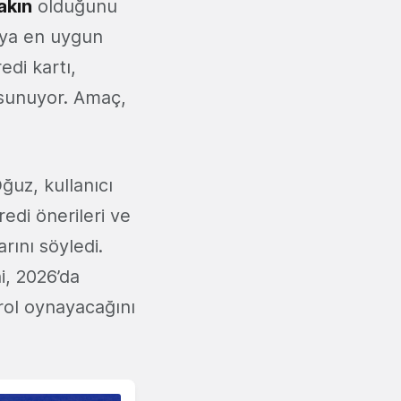
akın
olduğunu
cıya en uygun
edi kartı,
r sunuyor. Amaç,
ğuz, kullanıcı
edi önerileri ve
rını söyledi.
i, 2026’da
rol oynayacağını