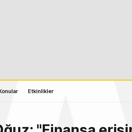
Konular
Etkinlikler
ğuz: "Finansa eriş