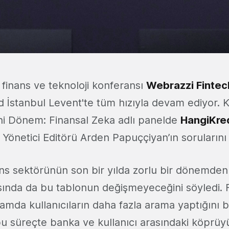
r finans ve teknoloji konferansı
Webrazzi Finte
stanbul Levent'te tüm hızıyla devam ediyor. Ki
ni Dönem: Finansal Zeka adlı panelde
HangiKre
 Yönetici Editörü Arden Papuççiyan’ın sorularını 
ns sektörünün son bir yılda zorlu bir dönemden 
ısında da bu tablonun değişmeyeceğini söyledi. 
rtamda kullanıcıların daha fazla arama yaptığını 
bu süreçte banka ve kullanıcı arasındaki köprüy