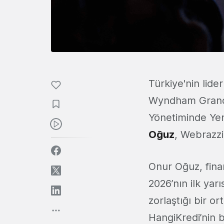
Türkiye'nin lide
Wyndham Grand İ
Yönetiminde Ye
Oğuz
, Webrazzi
Onur Oğuz, fina
2026’nın ilk yar
zorlaştığı bir o
HangiKredi’nin 