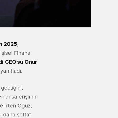
ch 2025
,
şisel Finans
di
CEO’su
Onur
yanıtladı.
geçtiğini,
Finansa erişimin
belirten Oğuz,
ü daha şeffaf