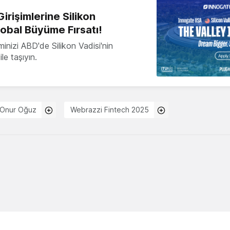
irişimlerine Silikon
lobal Büyüme Fırsatı!
minizi ABD'de Silikon Vadisi'nin
le taşıyın.
Onur Oğuz
Webrazzi Fintech 2025