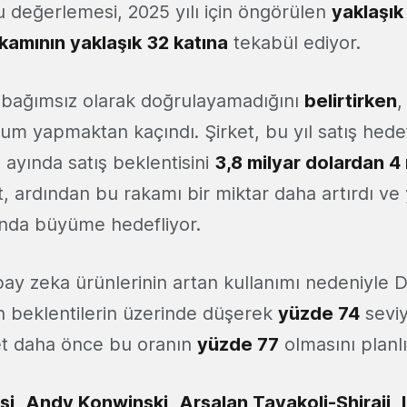
bu değerlemesi, 2025 yılı için öngörülen
yaklaşık 
akamının yaklaşık 32 katına
tekabül ediyor.
 bağımsız olarak doğrulayamadığını
belirtirken
,
orum yapmaktan kaçındı. Şirket, bu yıl satış hedefl
l ayında satış beklentisini
3,8 milyar dolardan 4 
t, ardından bu rakamı bir miktar daha artırdı ve
ında büyüme hedefliyor.
ay zeka ürünlerinin artan kullanımı nedeniyle D
ın beklentilerin üzerinde düşerek
yüzde 74
seviy
ket daha önce bu oranın
yüzde 77
olmasını planl
si
,
Andy Konwinski
,
Arsalan Tavakoli-Shiraji
,