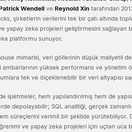
Patrick Wendell
ve
Reynold Xin
tarafından 2013
icks, şirketlerin verilerini tek bir çatı altında top
ve yapay zeka projeleri geliştirmesini sağlayan b
eka platformu sunuyor.
ehouse mimarisi, veri göllerinin düşük maliyetli 
ri ambarlarının yüksek performans ve yönetim öz
umlara tek ve ölçeklenebilir bir veri altyapısı sa
de işletmeler, hem yapılandırılmış hem de yapıl
yerde depolayabilir; SQL analitiği, gerçek zamanlı 
lem süreçlerini verimli bir şekilde yürütebiliyor.
renimi ve yapay zeka projeleri için uçtan uca bi