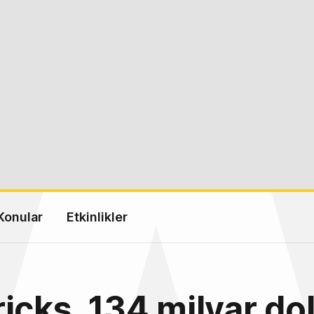
Konular
Etkinlikler
icks, 134 milyar do