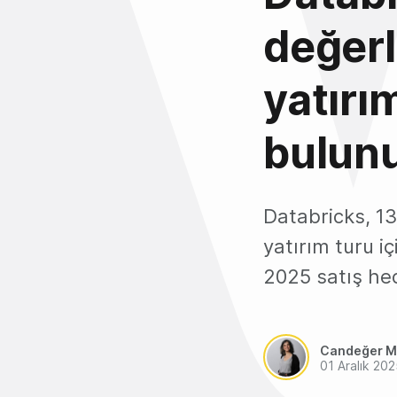
değerl
yatırı
bulun
Databricks, 13
yatırım turu i
2025 satış hede
Candeğer M
01 Aralık 20