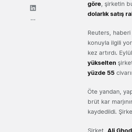
göre
, şirketin 
dolarlık satış r
Reuters, haberi
konuyla ilgili y
kez artırdı. Eylü
yükselten
şirke
yüzde 55
civar
Öte yandan, yap
brüt kar marjın
kaydedildi. Şir
Şirket,
Ali Ghod