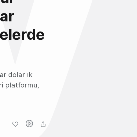
ar
melerde
r dolarlık
ri platformu,