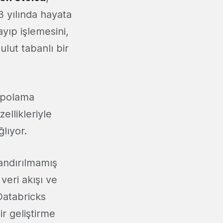
 yılında hayata
layıp işlemesini,
ulut tabanlı bir
depolama
ellikleriyle
ğlıyor.
andırılmamış
veri akışı ve
 Databricks
r geliştirme