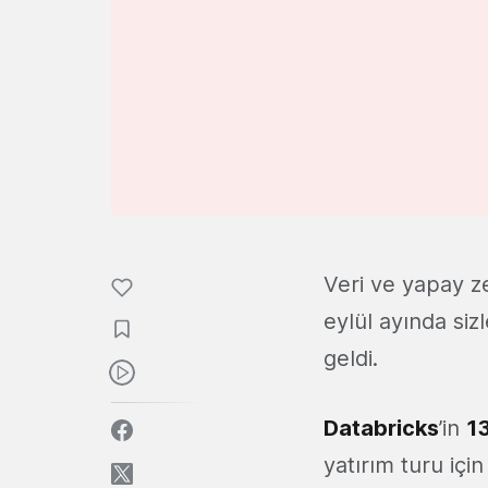
Veri ve yapay z
eylül ayında siz
geldi.
Databricks
’in
13
yatırım turu içi