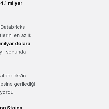
4,1 milyar
 Databricks
erini en az iki
milyar dolara
 yıl sonunda
atabricks’in
esine gerilediği
ıyordu.
Ion Stoica
,