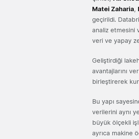
Matei Zaharia
,
geçirildi. Databr
analiz etmesini 
veri ve yapay z
Geliştirdiği lak
avantajlarını ve
birleştirerek kur
Bu yapı sayesin
verilerini aynı 
büyük ölçekli iş
ayrıca makine öğ