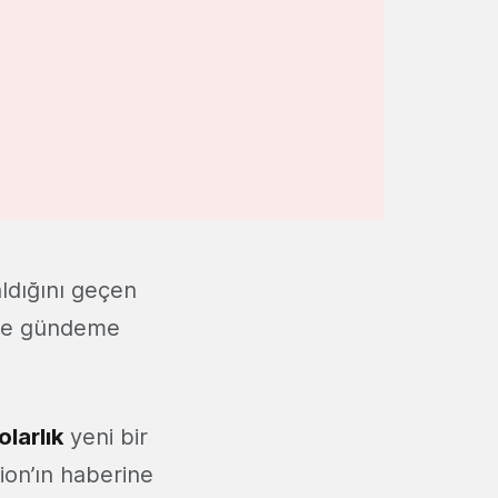
aldığını geçen
i ile gündeme
olarlık
yeni bir
ion’ın haberine