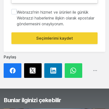
Webrazzi'nin hizmet ve ürünleri ile günlük
Webrazzi haberlerine ilişkin olarak epostalar
göndermesini onaylıyorum.
Seçimlerimi kaydet
Paylaş
Bunlar ilginizi çekebilir