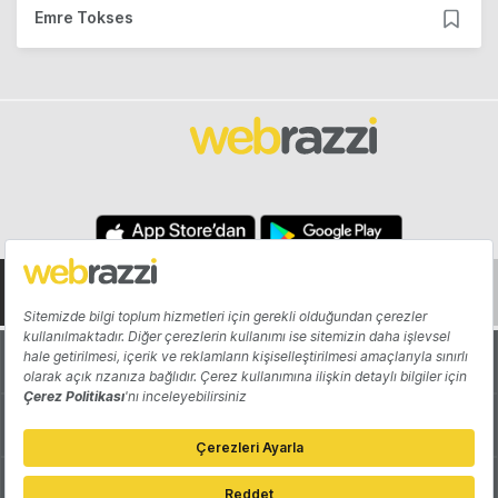
Emre Tokses
Hakkında
Yazarlar
Katkıda Bulun
Reklam
Girişiminizi Tanıtın
İletişim