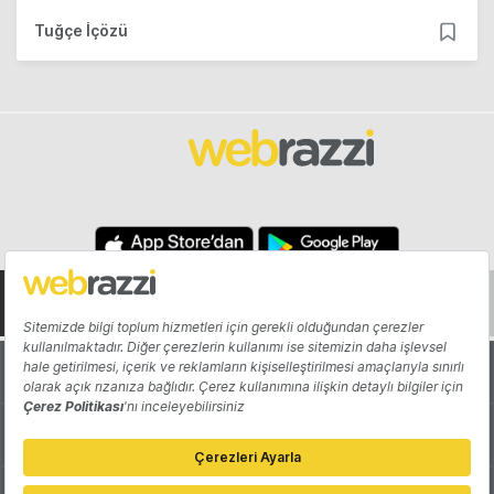
Tuğçe İçözü
Hakkında
Yazarlar
Katkıda Bulun
Reklam