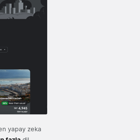
len yapay zeka
n fazla
dil