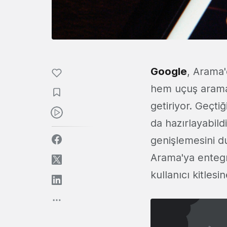
Google
, Arama
hem uçuş aramal
getiriyor. Geçti
da hazırlayabildi
genişlemesini 
Arama'ya entegr
kullanıcı kitlesin