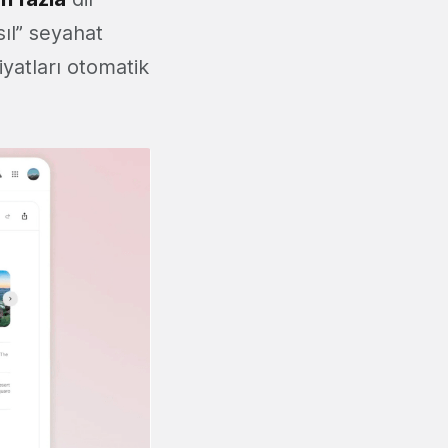
sıl” seyahat
iyatları otomatik