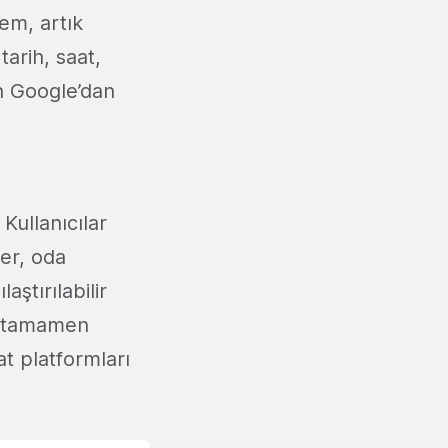
tem, artık
tarih, saat,
n Google’dan
Kullanıcılar
ler, oda
aştırılabilir
nı tamamen
at platformları