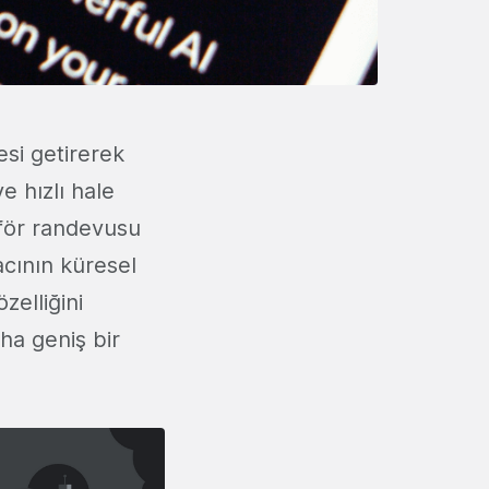
si getirerek
e hızlı hale
aför randevusu
cının küresel
zelliğini
ha geniş bir