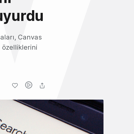
duyurdu
aları, Canvas
zelliklerini