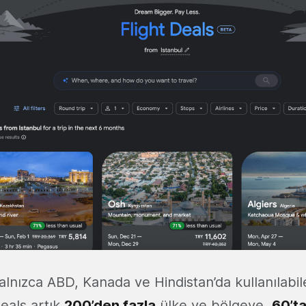
lnızca ABD, Kanada ve Hindistan’da kullanılabi
Deals artık
200’den fazla
ülke ve bölgeye,
60’ta