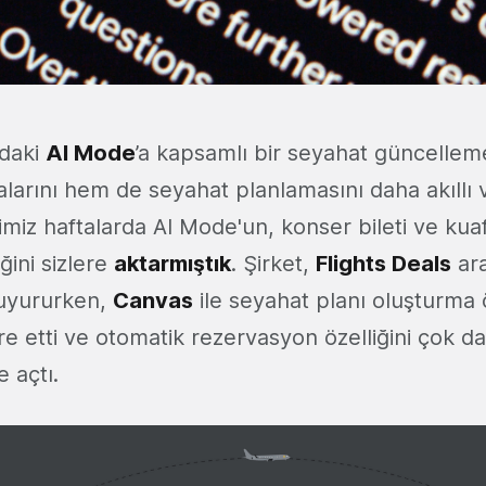
'daki
AI Mode
’a kapsamlı bir seyahat güncelleme
arını hem de seyahat planlamasını daha akıllı v
ğimiz haftalarda AI Mode'un, konser bileti ve ku
ğini sizlere
aktarmıştık
. Şirket,
Flights Deals
ara
duyururken,
Canvas
ile seyahat planı oluşturma ö
e etti ve otomatik rezervasyon özelliğini çok da
e açtı.