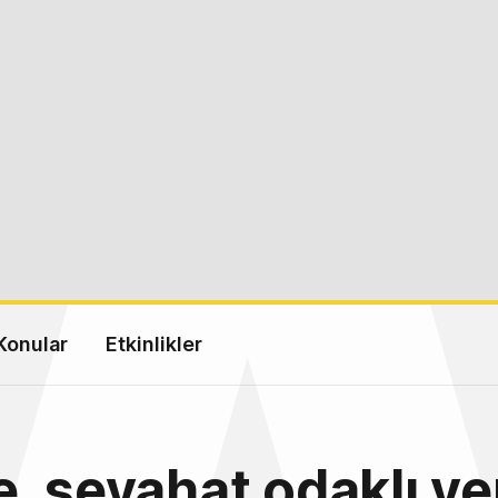
Konular
Etkinlikler
, seyahat odaklı ye