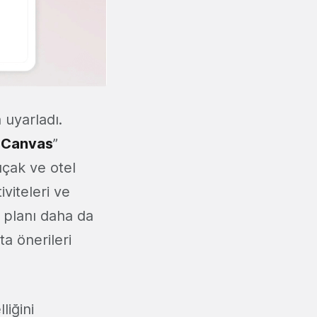
 uyarladı.
 Canvas
”
uçak ve otel
iviteleri ve
r planı daha da
ta önerileri
liğini