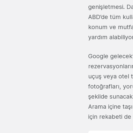
genişletmesi. Da
ABD’de tüm kullan
konum ve mutfak
yardım alabiliyor
Google gelecekt
rezervasyonların
uçuş veya otel te
fotoğrafları, yor
şekilde sunacak
Arama içine taşı
için rekabeti de