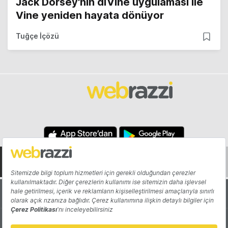
Jack Dorsey'nin diVine uygulaması ile
Vine yeniden hayata dönüyor
Tuğçe İçözü
Hakkında
Yazarlar
Katkıda Bulun
Reklam