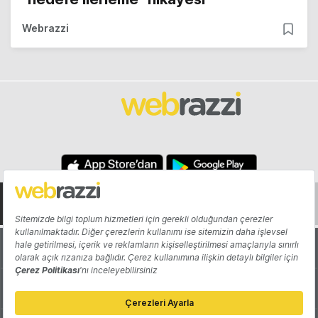
Webrazzi
Hakkında
Yazarlar
Katkıda Bulun
Reklam