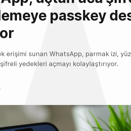
lemeye passkey des
yor
ek erişimi sunan WhatsApp, parmak izi, yü
 şifreli yedekleri açmayı kolaylaştırıyor.
s