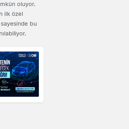
ümkün oluyor.
 ilk özel
 sayesinde bu
ılabiliyor.