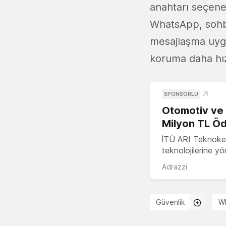
anahtarı seçene
WhatsApp, sohbe
mesajlaşma uygu
koruma daha hızlı
SPONSORLU
Otomotiv ve M
Milyon TL Öd
İTÜ ARI Teknokent
teknolojilerine y
Adrazzi
Güvenlik
W