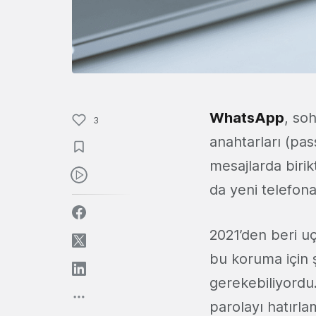
WhatsApp
, so
3
anahtarları (pa
mesajlarda birik
da yeni telefon
2021’den beri u
bu koruma için 
gerekebiliyordu.
parolayı hatırl