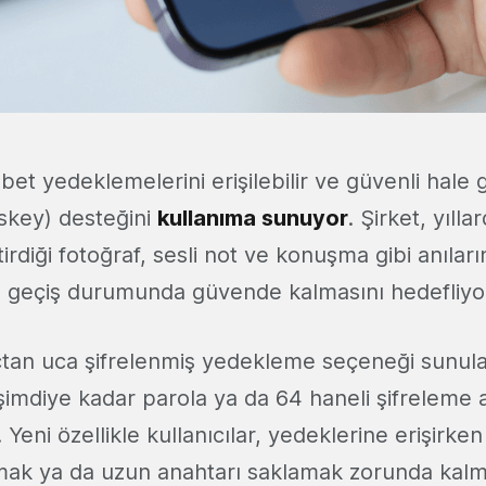
hbet yedeklemelerini erişilebilir ve güvenli hale 
sskey) desteğini
kullanıma sunuyor
. Şirket, yılla
tirdiği fotoğraf, sesli not ve konuşma gibi anılar
a geçiş durumunda güvende kalmasını hedefliyo
çtan uca şifrelenmiş yedekleme seçeneği sunul
şimdiye kadar parola ya da 64 haneli şifreleme 
 Yeni özellikle kullanıcılar, yedeklerine erişirken
amak ya da uzun anahtarı saklamak zorunda kalm