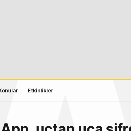
Konular
Etkinlikler
pp, uçtan uca şifre