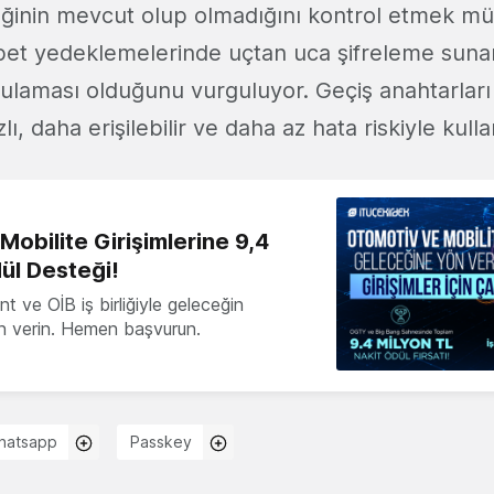
ğinin mevcut olup olmadığını kontrol etmek m
t yedeklemelerinde uçtan uca şifreleme sunan
laması olduğunu vurguluyor. Geçiş anahtarları
, daha erişilebilir ve daha az hata riskiyle kullan
obilite Girişimlerine 9,4
ül Desteği!
 ve OİB iş birliğiyle geleceğin
ön verin. Hemen başvurun.
hatsapp
Passkey