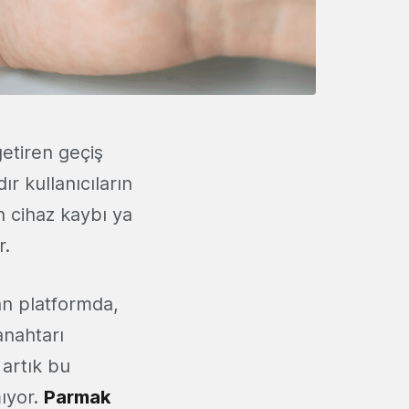
getiren geçiş
rdır kullanıcıların
ın cihaz kaybı ya
r.
an platformda,
anahtarı
 artık bu
ıyor.
Parmak