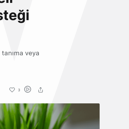
teği
z tanıma veya
3