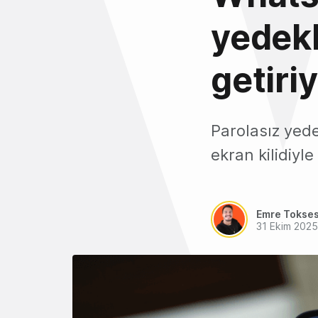
yedek
getiri
Parolasız yed
ekran kilidiyle
Emre Tokse
31 Ekim 2025