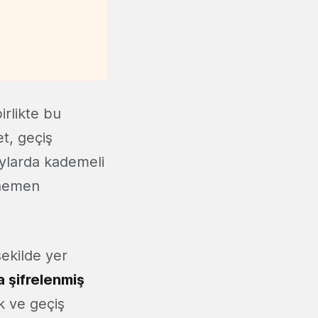
irlikte bu
et, geçiş
aylarda kademeli
 hemen
şekilde yer
 şifrelenmiş
k ve geçiş