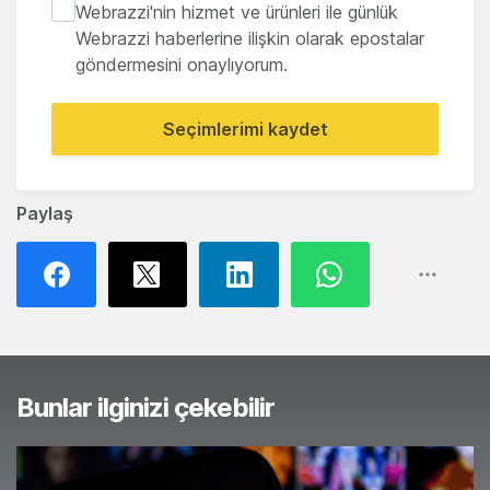
Webrazzi'nin hizmet ve ürünleri ile günlük
Webrazzi haberlerine ilişkin olarak epostalar
göndermesini onaylıyorum.
Seçimlerimi kaydet
Paylaş
Bunlar ilginizi çekebilir