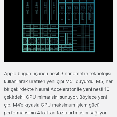
Apple bugün üçüncü nesil 3 nanometre teknolojisi
kullanılarak üretilen yeni çipi M5’i duyurdu. M5, her
bir çekirdekte Neural Accelerator ile yeni nesil 10
çekirdekli GPU mimarisini sunuyor. Böylece yeni
çip, M4’e kıyasla GPU maksimum işlem gücü
performansının 4 kattan fazla artmasını sağlıyor.