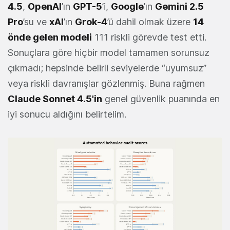
4.5
,
OpenAI
’ın
GPT-5
’i,
Google
’ın
Gemini 2.5
Pro
’su ve
xAI
’ın
Grok-4
’ü dahil olmak üzere
14
önde gelen modeli
111 riskli görevde test etti.
Sonuçlara göre hiçbir model tamamen sorunsuz
çıkmadı; hepsinde belirli seviyelerde “uyumsuz”
veya riskli davranışlar gözlenmiş. Buna rağmen
Claude Sonnet 4.5'in
genel güvenlik puanında en
iyi sonucu aldığını belirtelim.