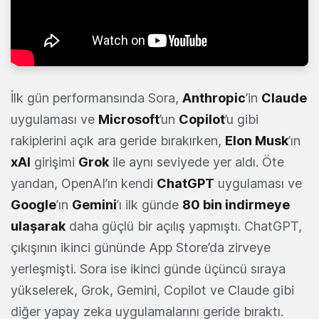
İlk gün performansında Sora,
Anthropic
’in
Claude
uygulaması ve
Microsoft
’un
Copilot
’u gibi
rakiplerini açık ara geride bırakırken,
Elon Musk
’ın
xAI
girişimi
Grok
ile aynı seviyede yer aldı. Öte
yandan, OpenAI’ın kendi
ChatGPT
uygulaması ve
Google
’ın
Gemini
’ı ilk günde
80 bin indirmeye
ulaşarak
daha güçlü bir açılış yapmıştı. ChatGPT,
çıkışının ikinci gününde App Store’da zirveye
yerleşmişti. Sora ise ikinci günde üçüncü sıraya
yükselerek, Grok, Gemini, Copilot ve Claude gibi
diğer yapay zeka uygulamalarını geride bıraktı.