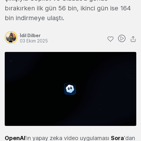
bırakırken ilk gün 56 bin, ikinci gün ise 164
bin indirmeye ulaştı.
İdil Dilber
03 Ekim 2025
OpenAI
’ın yapay zeka video uygulaması
Sora
'dan