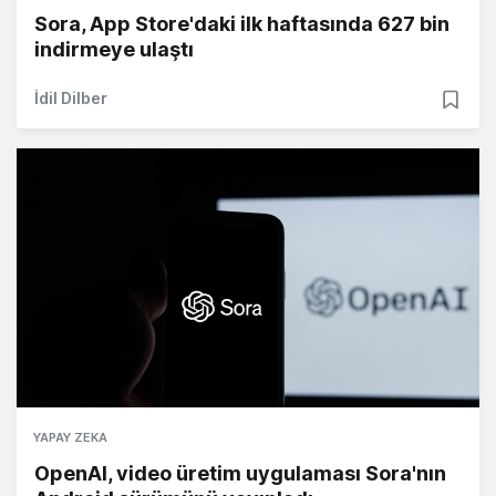
Sora, App Store'daki ilk haftasında 627 bin
indirmeye ulaştı
İdil Dilber
YAPAY ZEKA
OpenAI, video üretim uygulaması Sora'nın