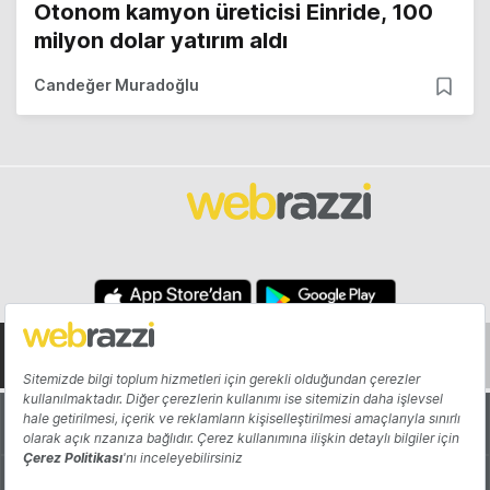
Otonom kamyon üreticisi Einride, 100
milyon dolar yatırım aldı
Candeğer Muradoğlu
Hakkında
Yazarlar
Katkıda Bulun
Reklam