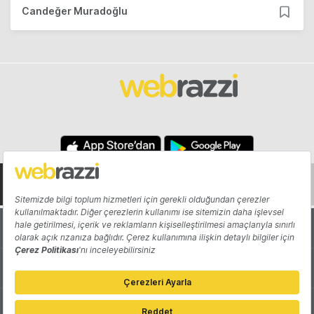
Candeğer Muradoğlu
Hakkında
Yazarlar
Katkıda Bulun
Reklam
Girişiminizi Tanıtın
İletişim