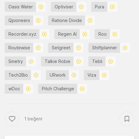
Oasis Water
Optiviser
Pura
Qpioneers
Ratione Divide
Recorder.xyz
Regen AI
Roo
Routewise
Setgreet
Shiftplanner
Smetry
Talkie Robie
Tebli
Tech2Bio
URwork
Viza
wDoc
Pitch Challenge
1 beğeni