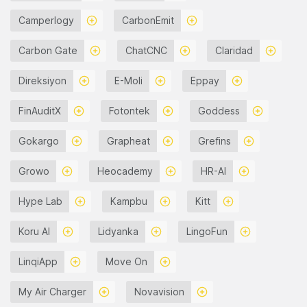
Camperlogy
CarbonEmit
Carbon Gate
ChatCNC
Claridad
Direksiyon
E-Moli
Eppay
FinAuditX
Fotontek
Goddess
Gokargo
Grapheat
Grefins
Growo
Heocademy
HR-AI
Hype Lab
Kampbu
Kitt
Koru AI
Lidyanka
LingoFun
LinqiApp
Move On
My Air Charger
Novavision