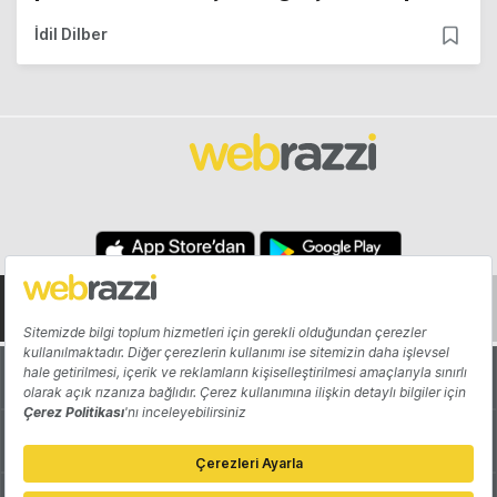
İdil Dilber
Hakkında
Yazarlar
Katkıda Bulun
Reklam