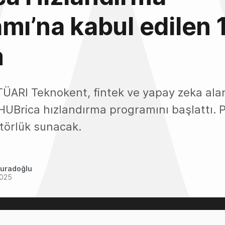
mı’na kabul edilen 
m
TÜARI Teknokent, fintek ve yapay zeka ala
n HUBrica hızlandırma programını başlattı.
törlük sunacak.
uradoğlu
2025