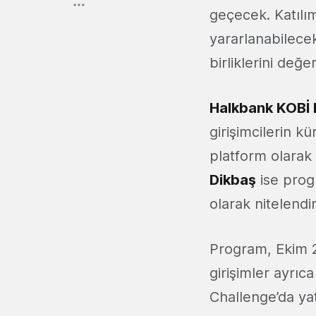
geçecek. Katılım
yararlanabilecek
birliklerini değ
Halkbank KOBİ B
girişimcilerin k
platform olarak
Dikbaş
ise prog
olarak nitelendi
Program, Ekim 2
girişimler ayrıc
Challenge’da yat