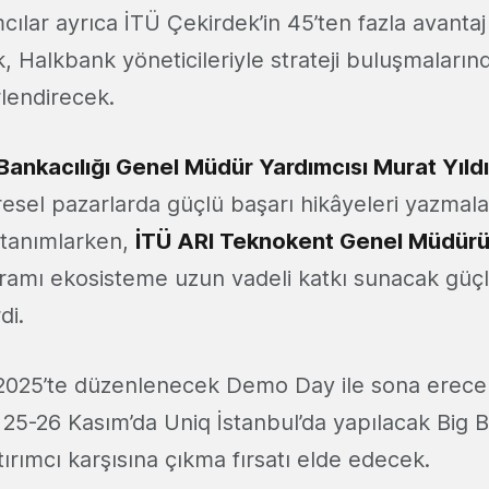
cılar ayrıca İTÜ Çekirdek’in 45’ten fazla avanta
, Halkbank yöneticileriyle strateji buluşmalarınd
erlendirecek.
ankacılığı Genel Müdür Yardımcısı Murat Yıld
üresel pazarlarda güçlü başarı hikâyeleri yazmalar
 tanımlarken,
İTÜ ARI Teknokent Genel Müdürü P
ramı ekosisteme uzun vadeli katkı sunacak güçl
rdi.
025’te düzenlenecek Demo Day ile sona erecek.
a 25-26 Kasım’da Uniq İstanbul’da yapılacak Big
ırımcı karşısına çıkma fırsatı elde edecek.