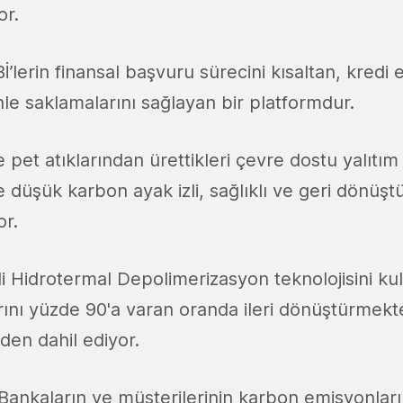
yor.
İ’lerin finansal başvuru sürecini kısaltan, kredi ev
e saklamalarını sağlayan bir platformdur.
ve pet atıklarından ürettikleri çevre dostu yalıtı
 düşük karbon ayak izli, sağlıklı ve geri dönüştür
or.
li Hidrotermal Depolimerizasyon teknolojisini ku
arını yüzde 90'a varan oranda ileri dönüştürmek
iden dahil ediyor.
 Bankaların ve müşterilerinin karbon emisyonlar