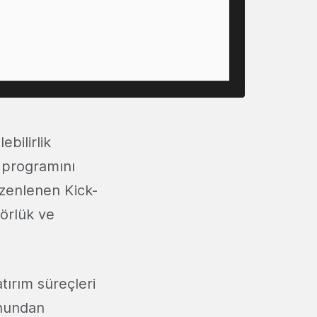
ebilirlik
 programını
üzenlenen Kick-
törlük ve
atırım süreçleri
onundan