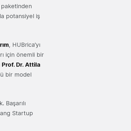
j paketinden
a potansiyel iş
ırım
, HUBrica’yı
ı için önemli bir
rof. Dr. Attila
ü bir model
 Başarılı
 Bang Startup