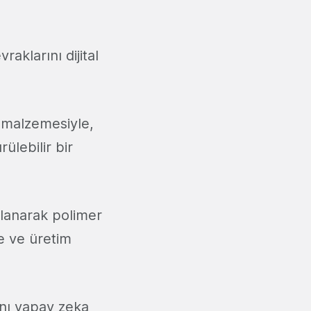
raklarını dijital
m malzemesiyle,
ülebilir bir
llanarak polimer
te ve üretim
ını yapay zeka