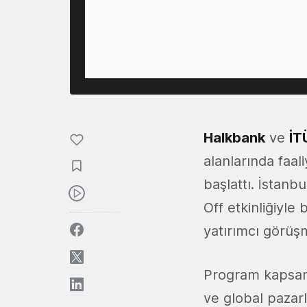
Halkbank
ve
İT
alanlarında faal
başlattı. İstan
Off etkinliğiyle
yatırımcı görüş
Program kapsamınd
ve global pazar