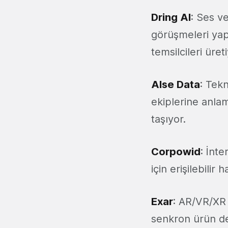
Dring AI
: Ses v
görüşmeleri yap
temsilcileri üre
Alse Data
: Tek
ekiplerine anlam
taşıyor.
Corpowid
: İnte
için erişilebili
Exar
: AR/VR/XR 
senkron ürün de