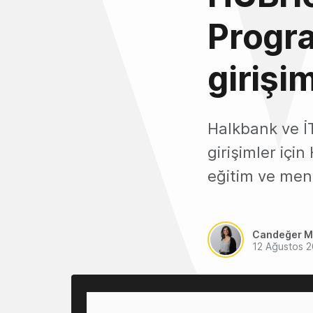
Progra
girişi
Halkbank ve İ
girişimler içi
eğitim ve men
Candeğer M
12 Ağustos 