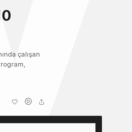
10
nında çalışan
 Program,