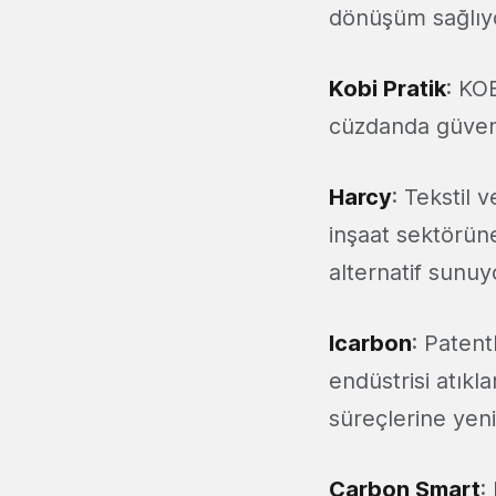
dönüşüm sağlı
Kobi Pratik
: KOB
cüzdanda güvenl
Harcy
: Tekstil 
inşaat sektörüne
alternatif sunuy
Icarbon
: Patent
endüstrisi atıkl
süreçlerine yen
Carbon Smart
: