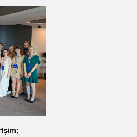
rişim;