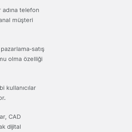
r adına telefon
anal müşteri
 pazarlama-satış
mu olma özelliği
bi kullanıcılar
yor.
lar, CAD
 dijital