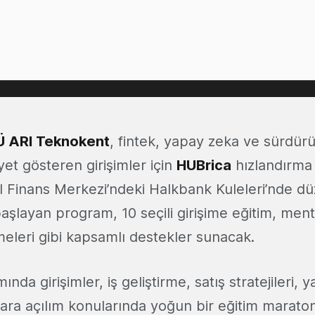
Ü ARI Teknokent
, fintek, yapay zeka ve sürdürül
iyet gösteren girişimler için
HUBrica
hızlandırma
bul Finans Merkezi’ndeki Halkbank Kuleleri’nde d
 başlayan program, 10 seçili girişime eğitim, men
meleri gibi kapsamlı destekler sunacak.
a girişimler, iş geliştirme, satış stratejileri, y
lara açılım konularında yoğun bir eğitim marat