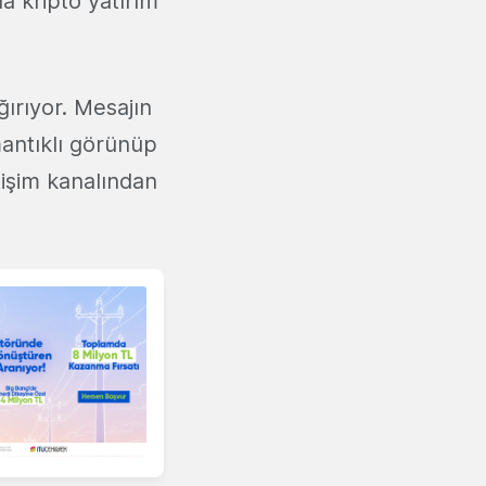
a kripto yatırım
ğırıyor. Mesajın
mantıklı görünüp
tişim kanalından