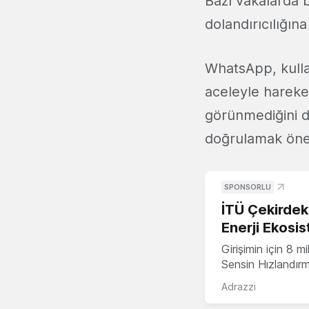
Bazı vakalarda b
dolandırıcılığına
WhatsApp, kullan
aceleyle hareke
görünmediğini de
doğrulamak öner
SPONSORLU
İTÜ Çekirdek,
Enerji Ekosis
Girişimin için 8 
Sensin Hızlandır
Adrazzi