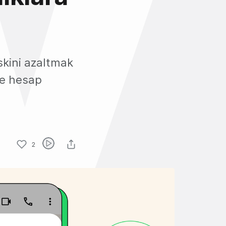
skini azaltmak
te hesap
2