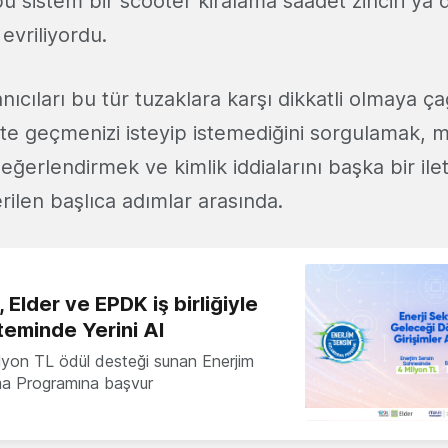
u sistem bir scooter kiralama saadet zinciri ya d
 evriliyordu.
ıcıları bu tür tuzaklara karşı dikkatli olmaya ça
te geçmenizi isteyip istemediğini sorgulamak, 
ğerlendirmek ve kimlik iddialarını başka bir ile
ilen başlıca adımlar arasında.
 Elder ve EPDK iş birliğiyle
teminde Yerini Al
milyon TL ödül desteği sunan Enerjim
ma Programına başvur