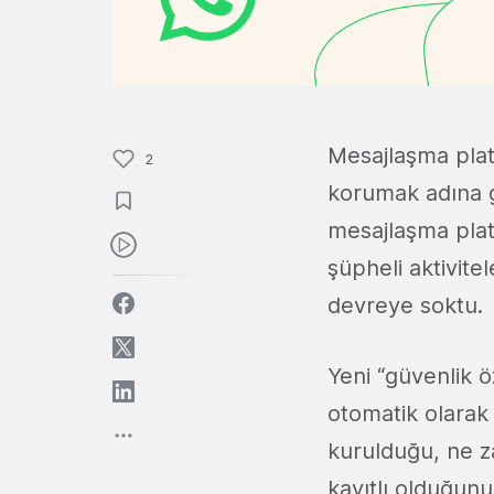
Mesajlaşma pla
2
korumak adına gü
mesajlaşma plat
şüpheli aktivite
devreye soktu.
Yeni “güvenlik ö
otomatik olarak 
kurulduğu, ne za
kayıtlı olduğunu 