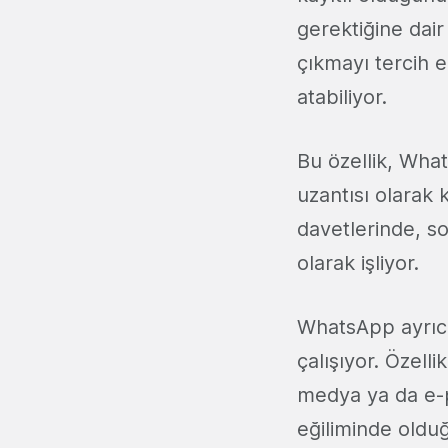
gerektiğine dair
çıkmayı tercih 
atabiliyor.
Bu özellik, Wha
uzantısı olarak
davetlerinde, s
olarak işliyor.
WhatsApp ayrıca
çalışıyor. Özelli
medya ya da e-p
eğiliminde oldu