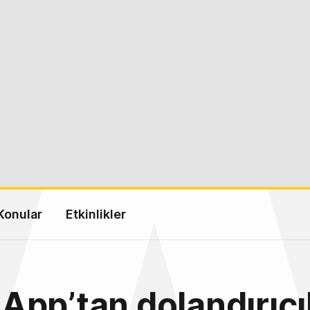
Konular
Etkinlikler
pp’tan dolandırıcıl