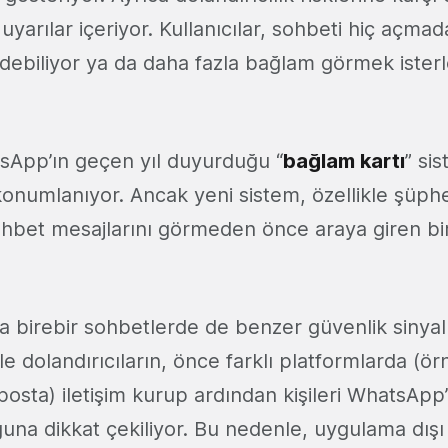
 uyarılar içeriyor. Kullanıcılar, sohbeti hiç açm
edebiliyor ya da daha fazla bağlam görmek ister
tsApp’ın geçen yıl duyurduğu “
bağlam kartı
” sis
 konumlanıyor. Ancak yeni sistem, özellikle şüph
ohbet mesajlarını görmeden önce araya giren bir
 birebir sohbetlerde de benzer güvenlik sinyall
kle dolandırıcıların, önce farklı platformlarda (ö
osta) iletişim kurup ardından kişileri WhatsApp
ğuna dikkat çekiliyor. Bu nedenle, uygulama dış