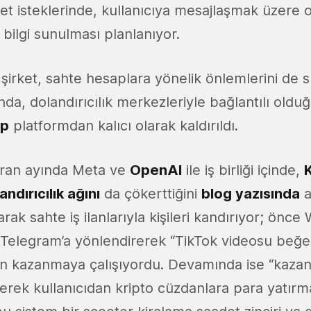
et isteklerinde, kullanıcıya mesajlaşmak üzere o
bilgi sunulması planlanıyor.
 şirket, sahte hesaplara yönelik önlemlerini de 
ında, dolandırıcılık merkezleriyle bağlantılı oldu
ap
platformdan kalıcı olarak kaldırıldı.
ran ayında Meta ve
OpenAI
ile iş birliği içinde,
andırıcılık ağını
da çökerttiğini
blog yazısında
a
ak sahte iş ilanlarıyla kişileri kandırıyor; önc
Telegram’a yönlendirerek “TikTok videosu beğen
n kazanmaya çalışıyordu. Devamında ise “kazan
erek kullanıcıdan kripto cüzdanlara para yatırma