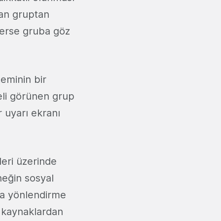
adan gruptan
lerse gruba göz
teminin bir
eli görünen grup
 uyarı ekranı
eri üzerinde
rneğin sosyal
’a yönlendirme
ı kaynaklardan