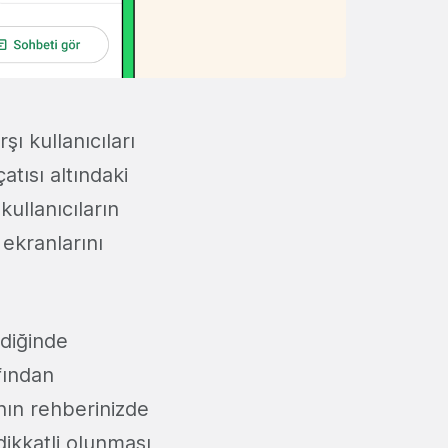
rşı kullanıcıları
atısı altındaki
ullanıcıların
 ekranlarını
ediğinde
fından
nın rehberinizde
 dikkatli olunması