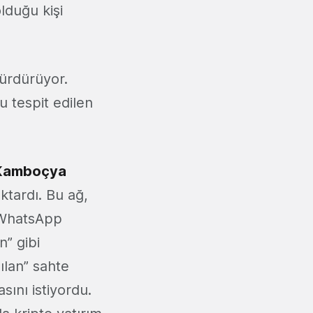
lduğu kişi
sürdürüyor.
ğu tespit edilen
Kamboçya
ktardı. Bu ağ,
e WhatsApp
” gibi
ılan” sahte
sını istiyordu.