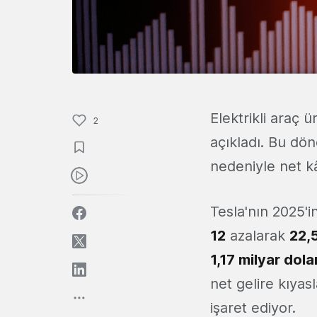
Elektrikli araç ü
2
açıkladı. Bu dön
nedeniyle net kâ
Tesla'nın 2025'i
12
azalarak
22,5
1,17 milyar dola
net gelire kıyas
işaret ediyor.