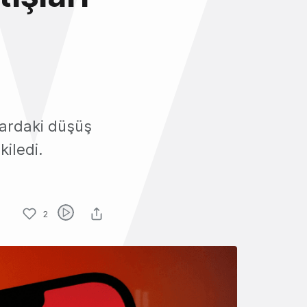
lardaki düşüş
kiledi.
2