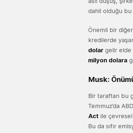
asıl düşüş, şirk
dahil olduğu bu
Önemli bir diğer
kredilerde yaşa
dolar
gelir elde
milyon dolara
g
Musk: Önümü
Bir taraftan bu 
Temmuz’da ABD 
Act
ile çevrese
Bu da sıfır emis