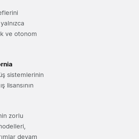
flerini
 yalnızca
ik ve otonom
ornia
ş sistemlerinin
ış lisansının
in zorlu
odelleri,
ırımlar devam