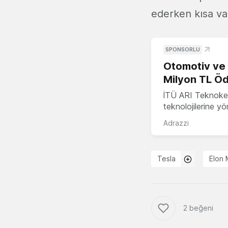
ederken kısa va
SPONSORLU
Otomotiv ve M
Milyon TL Öd
İTÜ ARI Teknokent
teknolojilerine y
Adrazzi
Tesla
Elon
2 beğeni