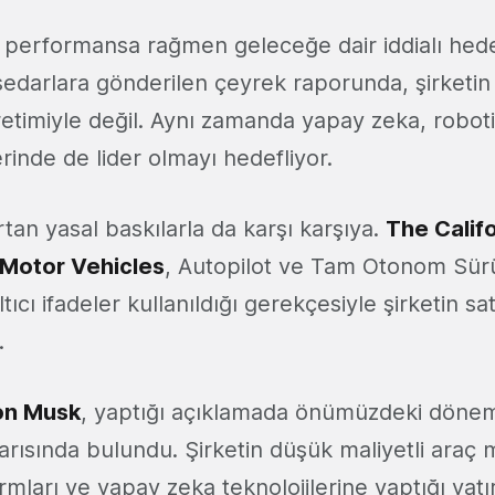
i performansa rağmen geleceğe dair iddialı hede
sedarlara gönderilen çeyrek raporunda, şirketin
retimiyle değil
.
Aynı zamanda yapay zeka, robot
erinde de lider olmayı hedefliyor.
tan yasal baskılarla da karşı karşıya.
The Calif
Motor Vehicles
, Autopilot ve Tam Otonom Sürü
tıcı ifadeler kullanıldığı gerekçesiyle şirketin sat
i.
on Musk
, yaptığı açıklamada önümüzdeki dönem
rısında bulundu. Şirketin düşük maliyetli araç m
ormları ve yapay zek
a
teknolojilerine yaptığı yat