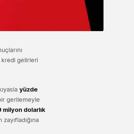
nuçlarını
redi gelirleri
 kıyasla
yüzde
ir gerilemeyle
 milyon dolarlık
n zayıfladığına