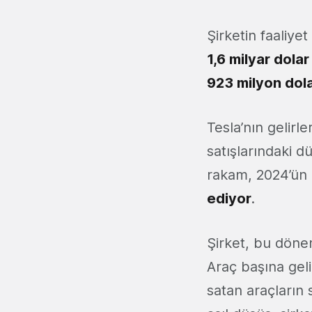
Şirketin faaliye
1,6 milyar dola
923 milyon dol
Tesla’nın gelirl
satışlarındaki d
rakam, 2024’ün
ediyor
.
Şirket, bu döne
Araç başına gel
satan araçların 