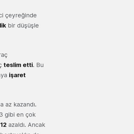
nci çeyreğinde
lik
bir düşüşle
raç
ç
teslim etti
. Bu
aya
işaret
a az kazandı.
3 gibi en çok
12
azaldı. Ancak