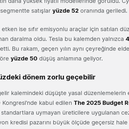
etin daha yüksek fiyatlı modellerinde görüldü. C
 segmentte satışlar
yüzde 52
oranında geriledi.
 etken ise sıfır emisyonlu araçlar için satılan dü
nan daralma oldu. Tesla bu kalemden yalnızca
4
 etti. Bu rakam, geçen yılın aynı çeyreğinde eld
öre
yüzde 50
düşüş anlamına geliyor.
zdeki dönem zorlu geçebilir
gelir kalemindeki düşüşte yasal düzenlemelerin 
Kongresi’nde kabul edilen
The 2025 Budget Re
l standartlara uymayan üreticilere uygulanan ceza
yon kredisi pazarını büyük ölçüde geçersiz hale 