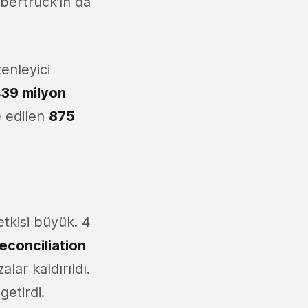
ybertruck’ın da
zenleyici
39 milyon
e edilen
875
etkisi büyük. 4
conciliation
lar kaldırıldı.
getirdi.