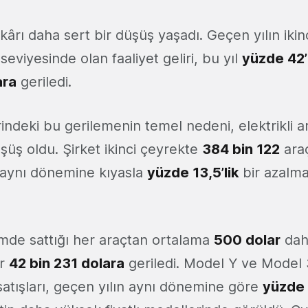
t kârı daha sert bir düşüş yaşadı. Geçen yılın iki
r
seviyesinde olan faaliyet geliri, bu yıl
yüzde 42’
ara
geriledi.
erindeki bu gerilemenin temel nedeni, elektrikli a
üşüş oldu. Şirket ikinci çeyrekte
384 bin 122
ara
 aynı dönemine kıyasla
yüzde 13,5’lik
bir azalm
mde sattığı her araçtan ortalama
500 dolar
dah
ir
42 bin 231 dolara
geriledi. Model Y ve Model 
satışları, geçen yılın aynı dönemine göre
yüzde 