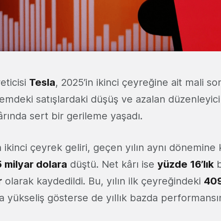
reticisi
Tesla
, 2025’in ikinci çeyreğine ait mali so
emdeki satışlardaki düşüş ve azalan düzenleyici k
rında sert bir gerileme yaşadı.
n ikinci çeyrek geliri, geçen yılın aynı dönemine
 milyar dolara
düştü. Net kârı ise
yüzde 16’lık
b
r
olarak kaydedildi. Bu, yılın ilk çeyreğindeki
409
la yükseliş gösterse de yıllık bazda performansı