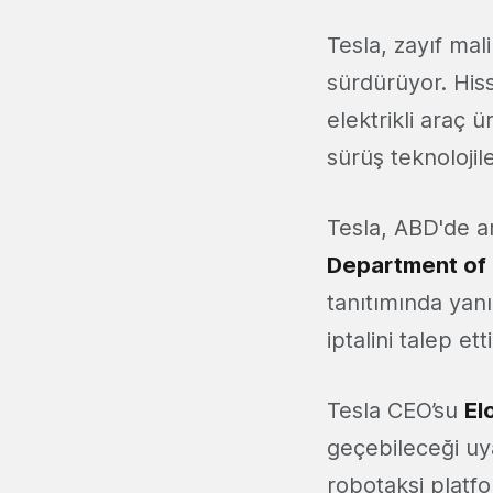
Tesla, zayıf mal
sürdürüyor. His
elektrikli araç ü
sürüş teknolojil
Tesla, ABD'de ar
Department of 
tanıtımında yanıl
iptalini talep ett
Tesla CEO’su
El
geçebileceği uya
robotaksi platf