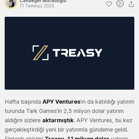
Candeğer Muradoğlu
11 Temmuz 2025
Hafta başında
APY Ventures
’ın da katıldığı yatırım
turunda Tark Games’in 2,5 milyon dolar yatırım
aldığını sizlere
aktarmıştık
. APY Ventures, bu kez
gerçekleştirdiği yeni bir yatırımla gündeme geldi.
Fintech girişimi
Treasy
,
1,1 milyon dolar
yatırım