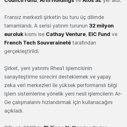
Council Fund
,
Arm Holdings
ve
Atos SE
yer aldı.
Fransız merkezli şirketin bu turu üç dilimde
tamamlandı. A serisi yatırım turunun
32 milyon
euroluk
kısmı ise
Cathay Venture
,
EIC Fund
ve
French Tech Souveraineté
tarafından
gerçekleştirildi.
Şirket, yeni yatırımı Rhea1 işlemcisinin
sanayileştirme sürecini desteklemek ve yapay
zeka veri merkezleri ile yüksek performanslı bilgi
işlem sistemlerine yönelik yeni nesil işlemcilerin Ar-
Ge çalışmalarını hızlandırmak için kullanacağını
açıkladı.