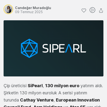
Candeğer Muradoğlu
09 Temmuz 2025
Çip üreticisi
SiPearl
,
130 milyon euro
yatırım aldı.
Şirketin 130 milyon euroluk A serisi yatırım
turunda
Cathay Venture
,
European Innovation