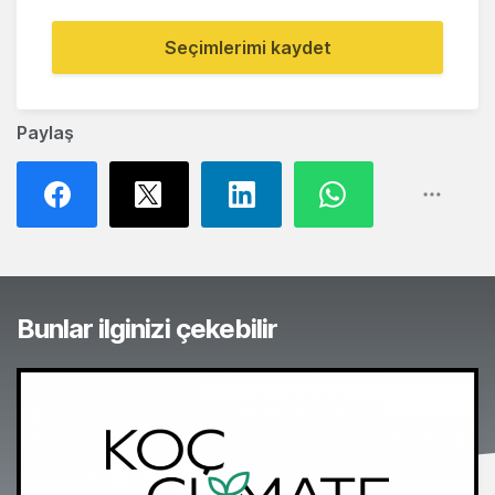
Seçimlerimi kaydet
Paylaş
Bunlar ilginizi çekebilir