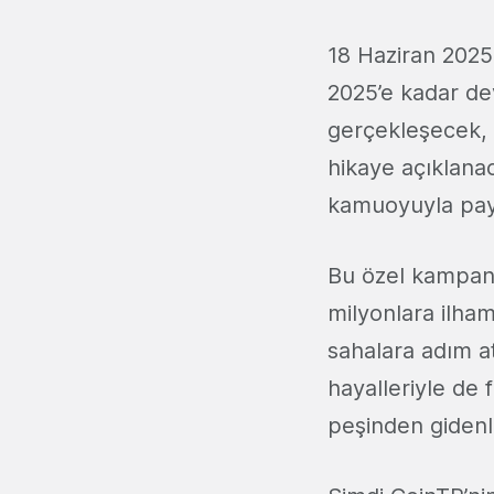
18 Haziran 2025
2025’e kadar de
gerçekleşecek,
hikaye açıklanac
kamuoyuyla payl
Bu özel kampany
milyonlara ilha
sahalara adım a
hayalleriyle de 
peşinden gidenl