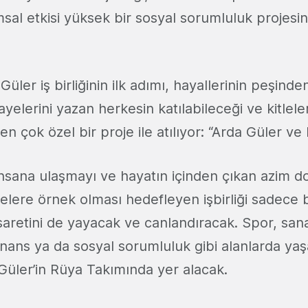
al etkisi yüksek bir sosyal sorumluluk projesin
üler iş birliğinin ilk adımı, hayallerinin peşind
ayelerini yazan herkesin katılabileceği ve kitlel
n çok özel bir proje ile atılıyor: “Arda Güler ve
nsana ulaşmayı ve hayatın içinden çıkan azim do
tlelere örnek olması hedefleyen işbirliği sadece b
retini de yayacak ve canlandıracak. Spor, sanat,
 finans ya da sosyal sorumluluk gibi alanlarda y
 Güler’in Rüya Takımında yer alacak.