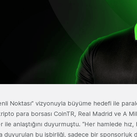
nli Noktası” vizyonuyla büyüme hedefi ile paral
kripto para borsası CoinTR, Real Madrid ve A Mi
er ile anlaştığını duyurmuştu. “Her hamlede hız
 duyurulan bu işbirliği, sadece bir sponsorluk d