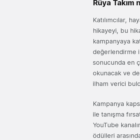
Rüya Takım n
Katılımcılar, hay
hikayeyi, bu hik
kampanyaya katı
değerlendirme i
sonucunda en ço
okunacak ve değ
ilham verici bul
Kampanya kapsam
ile tanışma fırsa
YouTube kanalın
ödülleri arasında