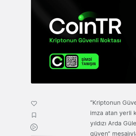
“Kriptonun Güve
imza atan yerli 
yıldızı Arda Gül
güven” mesajıyla