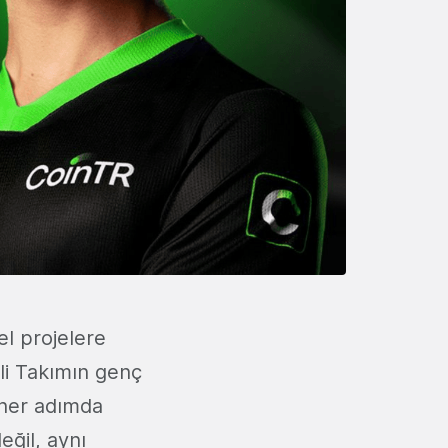
el projelere
lli Takımın genç
, her adımda
eğil, aynı