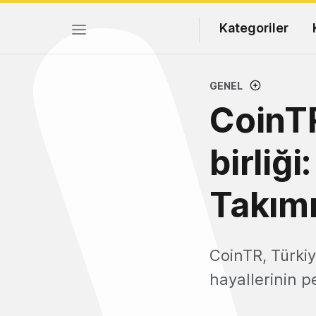
Kategoriler
GENEL
CoinTR
birliğ
Takımı
CoinTR, Türkiy
hayallerinin p