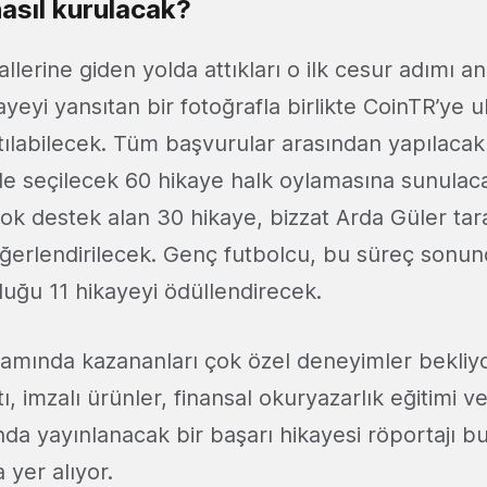
asıl kurulacak?
allerine giden yolda attıkları o ilk cesur adımı an
ayeyi yansıtan bir fotoğrafla birlikte CoinTR’ye u
labilecek. Tüm başvurular arasından yapılacak
le seçilecek 60 hikaye halk oylamasına sunulac
k destek alan 30 hikaye, bizzat Arda Güler tar
erlendirilecek. Genç futbolcu, bu süreç sonun
duğu 11 hikayeyi ödüllendirecek.
ında kazananları çok özel deneyimler bekliyo
tı, imzalı ürünler, finansal okuryazarlık eğitimi 
da yayınlanacak bir başarı hikayesi röportajı b
 yer alıyor.