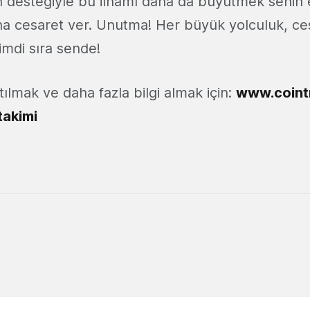
n desteğiyle bu ilhamı daha da büyütmek senin e
na cesaret ver. Unutma! Her büyük yolculuk, cesu
imdi sıra sende!
lmak ve daha fazla bilgi almak için:
www.cointr
takimi