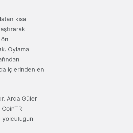
latan kısa
laştırarak
 ön
ak. Oylama
afından
da içlerinden en
r. Arda Güler
ve CoinTR
u yolculuğun