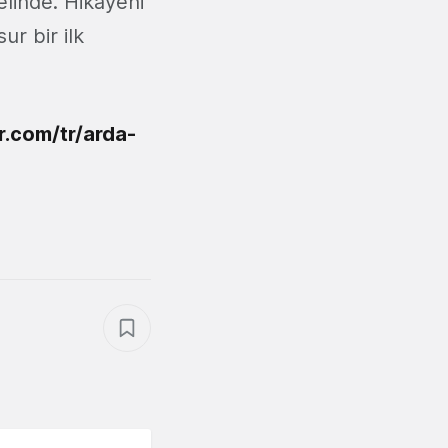
linde. Hikayeni
r bir ilk
.com/tr/arda-