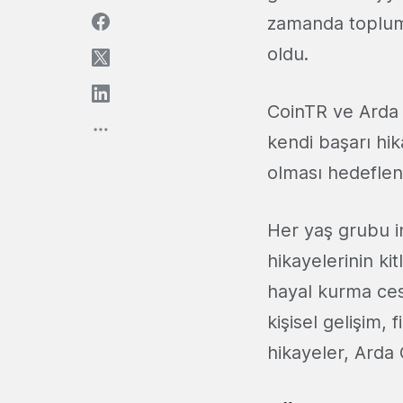
zamanda toplums
oldu.
CoinTR ve Arda G
kendi başarı hik
olması hedeflene
Her yaş grubu i
hikayelerinin ki
hayal kurma cesa
kişisel gelişim,
hikayeler, Arda