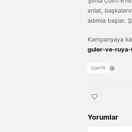
Şimdi CoinTR’ni
anlat, başkaları
adımla başlar. Ş
Kampanyaya katı
guler-ve-ruya-
CoinTR
Yorumlar