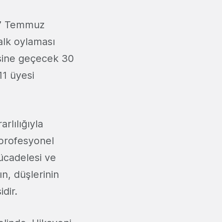
 17 Temmuz
alk oylaması
sine geçecek 30
11 üyesi
rlılığıyla
 profesyonel
ücadelesi ve
ın, düşlerinin
dir.