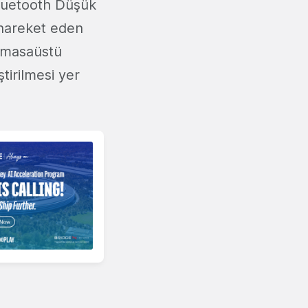
Bluetooth Düşük
e hareket eden
n masaüstü
ştirilmesi yer