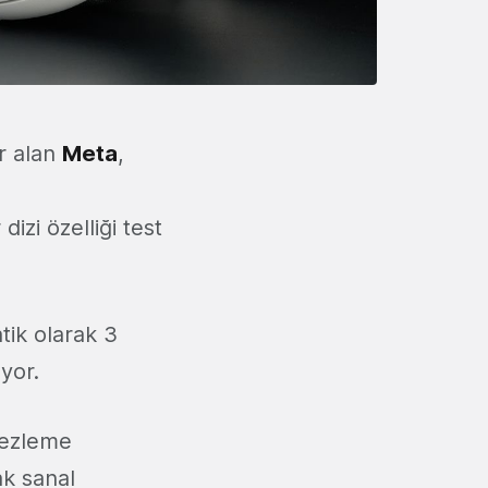
r alan
Meta
,
izi özelliği test
tik olarak 3
yor.
tezleme
ak sanal