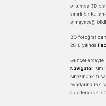
ortamda 3D olar
sınırlı bir kulla
olmayacağı bildir
3D fotoğraf den
2018 yılında
Fa
Güncellemeyle bi
Navigator
isiml
cihazındaki tuşa
ayarlarına tek b
sabitlenerek hız