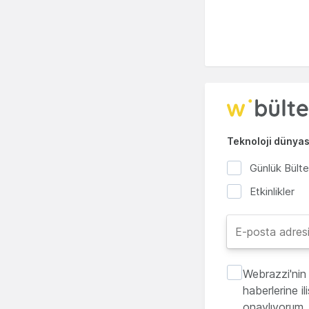
Teknoloji dünyası
Günlük Bült
Etkinlikler
Webrazzi'nin 
haberlerine i
onaylıyorum.