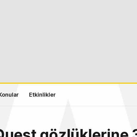
Konular
Etkinlikler
uest gözlüklerine 