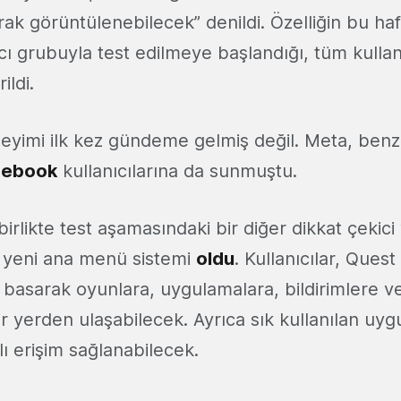
ak görüntülenebilecek” denildi. Özelliğin bu haf
nıcı grubuyla test edilmeye başlandığı, tüm kullan
ildi.
eyimi ilk kez gündeme gelmiş değil. Meta, benzer
cebook
kullanıcılarına da sunmuştu.
rlikte test aşamasındaki bir diğer dikkat çekici y
i yeni ana menü sistemi
oldu
. Kullanıcılar, Quest
 basarak oyunlara, uygulamalara, bildirimlere v
ir yerden ulaşabilecek. Ayrıca sık kullanılan uy
lı erişim sağlanabilecek.