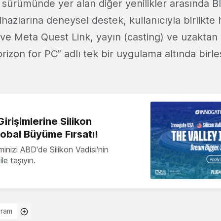
sürümünde yer alan diğer yenilikler arasında 
cihazlarına deneysel destek, kullanıcıyla birlikt
ve Meta Quest Link, yayın (casting) ve uzakta
orizon for PC” adlı tek bir uygulama altında birle
irişimlerine Silikon
lobal Büyüme Fırsatı!
minizi ABD'de Silikon Vadisi'nin
le taşıyın.
gram