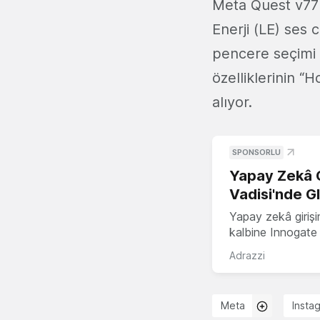
Meta Quest v77 
Enerji (LE) ses 
pencere seçimi 
özelliklerinin “H
alıyor.
SPONSORLU
Yapay Zekâ G
Vadisi'nde G
Yapay zekâ girişi
kalbine Innogate i
Adrazzi
Meta
Insta